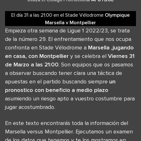
El día 31
a las
21:00
en el
Stade Vélodrome
Olympique
Marsella
v
Montpellier
Empieza otra semana de Ligue 1 2022/23, se trata
de la número 29. El enfrentamiento que nos ocupa
confronta en Stade Vélodrome a
Marsella ,jugando
en casa, con Montpellier
y se celebra el
Viernes 31
de Marzo a las 21:00
. Son equipos que os pasamos
a observar buscando tener clara una táctica de
apuestas en el partido buscando siempre
un
pronostico con beneficio a medio plazo
asumiendo un riesgo apto a vuestro costumbre para
jugar acostumbrado.
En este texto encontrarás toda la información del
Marsella versus Montpellier. Ejecutamos un examen
de los datos que tenemos y te los mostramos en