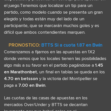
el juego.Tenemos que localizar un tip para un
partido, como modelo cuando se presenta un gran
elegido y todas están muy del lado de un
participante, que se marcarán muchos goles y es
difícil que ambos contendientes marquen.
PRONOSTICO:
BTTS Si a cuota 1.87 en Bwin
Comenzamos a fijarnos en las apuestas en 1X2
donde vemos que los locales tienen las posibilidades
algo más a su favor en el partido pagándose a
1.45
en Marathonbet
, un final en tablas se queda en los
4.70 en betsson
y la victoria del Montpellier se
paga a
7.00 en Bwin
.
Las cuotas de las casas de apuestas en los
mercados Over/Under y BTTS se decantan