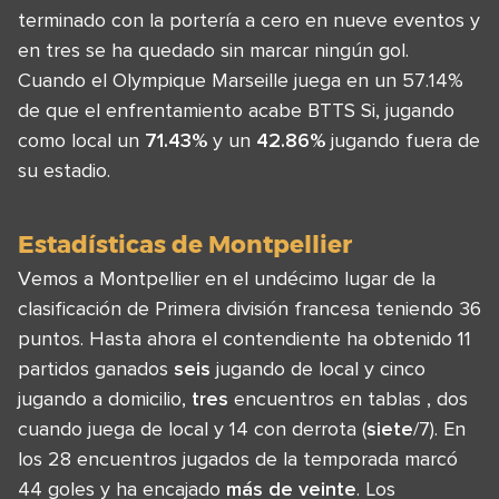
terminado con la portería a cero en nueve eventos y
en tres se ha quedado sin marcar ningún gol.
Cuando el Olympique Marseille juega en un 57.14%
de que el enfrentamiento acabe BTTS Si, jugando
como local un
71.43%
y un
42.86%
jugando fuera de
su estadio.
Estadísticas de Montpellier
Vemos a Montpellier en el undécimo lugar de la
clasificación de Primera división francesa teniendo 36
puntos. Hasta ahora el contendiente ha obtenido 11
partidos ganados
seis
jugando de local y cinco
jugando a domicilio,
tres
encuentros en tablas , dos
cuando juega de local y 14 con derrota (
siete
/7). En
los 28 encuentros jugados de la temporada marcó
44 goles y ha encajado
más de veinte
. Los