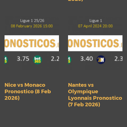
Nice vs Monaco
Nantes vs
Pronostico (8 Feb
Olympique
2026)
Lyonnais Pronostico
(7 Feb 2026)