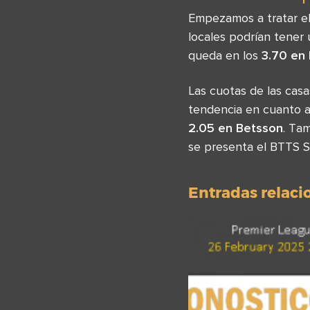
Empezamos a tratar el
locales podrían tener
queda en los
3.70 en
Las cuotas de las cas
tendencia en cuanto al
2.05 en Betsson
. Ta
se presenta el BTTS S
Entradas relac