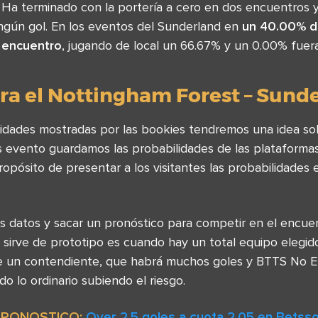
. Ha terminado con la portería a cero en dos encuentros 
ngún gol. En los eventos del Sunderland en
un 40.00% d
 encuentro
, jugando de local un 66.67% y un 0.00% fuera
ra el Nottingham Forest – Sund
lidades mostradas por las bookies tendremos una idea so
s evento guardamos las probabilidades de las plataforma
ropósito de presentar a los visitantes las probabilidades
 los datos y sacar un pronóstico para competir en el encu
, sirve de prototipo es cuando hay un total equipo elegid
e un contendiente, que habrá muchos goles y BTTS No E
do lo ordinario subiendo el riesgo.
PRONOSTICO:
Over 2.5 goles a cuota 2.05 en Betss