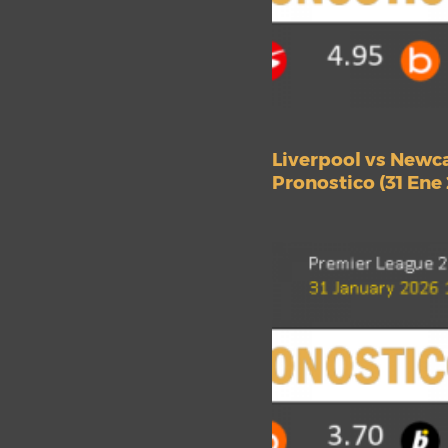
Liverpool vs Newc
Pronostico (31 Ene