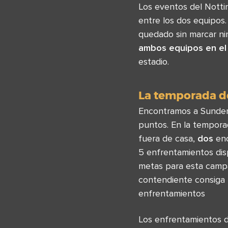
Los eventos del Nott
entre los dos equipos
quedado sin marcar ni
ambos equipos en el
estadio.
La temporada d
Encontramos a Sunderla
puntos. En la tempora
fuera de casa,
dos
enc
5 enfrentamientos dis
metas para esta campa
contendiente consiga lo
enfrentamientos
Los enfrentamientos 