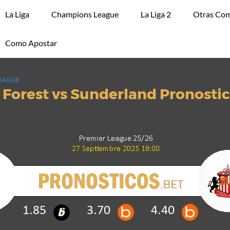
La Liga
Champions League
La Liga 2
Otras Com
Como Apostar
EAGUE
Forest vs Sunderland Pronostic