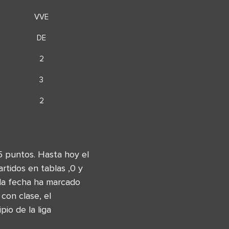
VVE
DE
2
3
2
5 puntos. Hasta hoy el
artidos en tablas ,0 y
 la fecha ha marcado
con clase, el
io de la liga