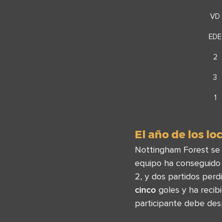
VD
EDE
2
3
1
El año de los lo
Nottingham Forest se s
equipo ha conseguido 
2, y dos partidos perd
cinco
goles y ha recib
participante debe desp