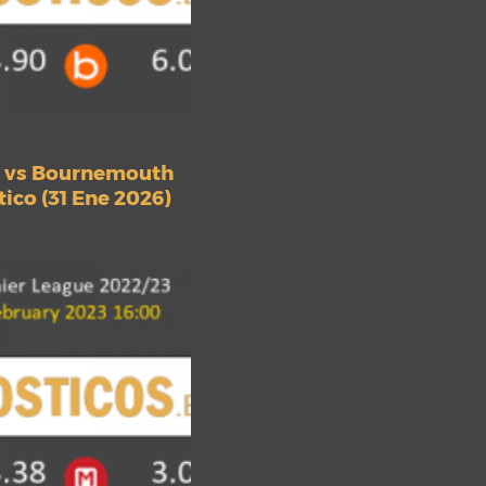
 vs Bournemouth
ico (31 Ene 2026)