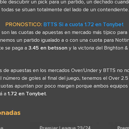
ible descubrir un pick para un partido, un dechado cuan
y todas se situan totalmente del lado de un contendiente.
PRONOSTICO:
BTTS Si a cuota 1.72 en Tonybet
son las cuotas de apuestas en mercado más típico para 
enemos un partido igualado a o con una cuota para Nott
te se paga a
3.45 en betsson
y la victoria del Brighton
as de apuestas en los mercados Over/Under y BTTS no no
 número de goles al final del juego, tenemos el Over 2.5
 cuotas apuntan por poco margen porque ambos equipos 
tá a
1.72 en Tonybet
.
ionadas