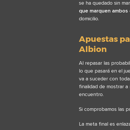
se ha quedado sin mar
que marquen ambos e
domicilio.
Apuestas pa
Albion
Al repasar las probab
lo que pasará en el j
va a suceder con toda
finalidad de mostrar a
encuentro.
Si comprobamos las pr
La meta final es enla