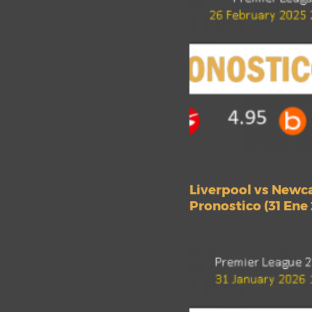
Liverpool vs Newc
Pronostico (31 Ene