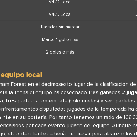
V/E/D Local
V/E/D Local
Partidos sin marcar
Marcó 1 gol o más
2 goles o más
 equipo local
am Forest en el decimosexto lugar de la clasificación de
asta la fecha el equipo ha cosechado
tres
ganados
2 jug
ra
,
tres
partidos con empate (solo un/dos) y seis partidos
2 enfrentamientos disputados jugados de la temporada ha
einte
en su portería. Por tanto tenemos un ratio de 108.3
s encajados por cada evento jugado del equipo. Aunque ha
o, el contendiente debería progresar para alcanzar los 