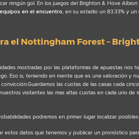
car ningún gol. En los juegos del Brighton & Hove Albio
quipos en el encuentro
, en su estadio un 83.33% y un
ra el Nottingham Forest – Brigh
ilidades mostradas por las plataformas de apuestas nos 
uego. Eso si, teniendo en mente que es una valoración y 
 convicción.Guardamos las cuotas de las casas cada cinco
 nuestros visitantes las mas altas cuotas en cada uno de
obabilidades podremos en primer lugar localizar posible
zar estos datos que tenemos y publicar un pronóstico par