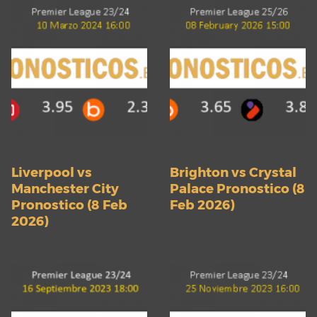
Liverpool vs
Brighton vs Crystal
Manchester City
Palace Pronostico (8
Pronostico (8 Feb
Feb 2026)
2026)