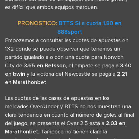
es difícil que ambos equipos marquen.
PRONOSTICO:
BTTS Si a cuota 1.80 en
888sport
Empezamos a consultar las cuotas de apuestas en
1X2 donde se puede observar que tenemos un
partido igualado a o con una cuota para Norwich
City de
3.65 en Betsson
, el empate se paga a
3.40
en bwin
y la victoria del Newcastle se paga a
2.21
en Marathonbet
Las cuotas de las casas de apuestas en los
mercados Over/Under y BTTS no nos muestran una
clara tendencia en cuanto al número de goles al final
del juego, se presenta el Over 2.5 está a
2.03 en
Marathonbet
. Tampoco no tienen clara la