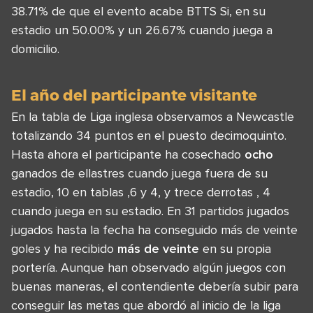
38.71% de que el evento acabe BTTS Si, en su
estadio un 50.00% y un 26.67% cuando juega a
domicilio.
El año del participante visitante
En la tabla de Liga inglesa observamos a Newcastle
totalizando 34 puntos en el puesto decimoquinto.
Hasta ahora el participante ha cosechado
ocho
ganados de ellastres cuando juega fuera de su
estadio, 10 en tablas ,6 y 4, y trece derrotas , 4
cuando juega en su estadio. En 31 partidos jugados
jugados hasta la fecha ha conseguido más de veinte
goles y ha recibido
más de veinte
en su propia
portería. Aunque han observado algún juegos con
buenas maneras, el contendiente debería subir para
conseguir las metas que abordó al inicio de la liga