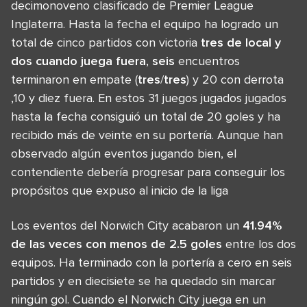
decimonoveno clasificado de Premier League
Inglaterra. Hasta la fecha el equipo ha logrado un
total de cinco partidos con victoria
tres de local y
dos cuando juega fuera
,
seis
encuentros
terminaron en empate (
tres
/
tres
) y 20 con derrota
,10 y diez fuera. En estos 31 juegos jugados jugados
hasta la fecha consiguió un total de 20 goles y ha
recibido más de veinte en su portería. Aunque han
observado algún eventos jugando bien, el
contendiente debería progresar para conseguir los
propósitos que expuso al inicio de la liga
Los eventos del Norwich City acabaron un
41.94%
de las veces con menos de 2.5 goles
entre los dos
equipos. Ha terminado con la portería a cero en seis
partidos y en diecisiete se ha quedado sin marcar
ningún gol. Cuando el Norwich City juega en un