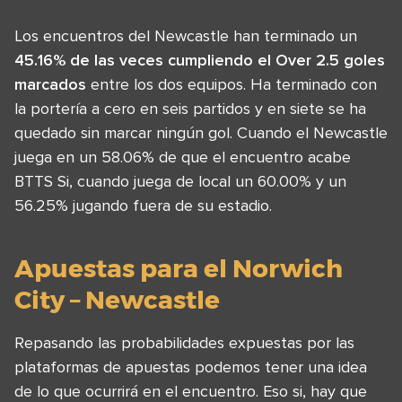
Los encuentros del Newcastle han terminado un
45.16% de las veces cumpliendo el Over 2.5 goles
marcados
entre los dos equipos. Ha terminado con
la portería a cero en seis partidos y en siete se ha
quedado sin marcar ningún gol. Cuando el Newcastle
juega en un 58.06% de que el encuentro acabe
BTTS Si, cuando juega de local un 60.00% y un
56.25% jugando fuera de su estadio.
Apuestas para el Norwich
City – Newcastle
Repasando las probabilidades expuestas por las
plataformas de apuestas podemos tener una idea
de lo que ocurrirá en el encuentro. Eso si, hay que