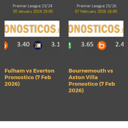
Fulham vs Everton
Bournemouth vs
Pronostico (7 Feb
Aston Villa
2026)
Pronostico (7 Feb
2026)