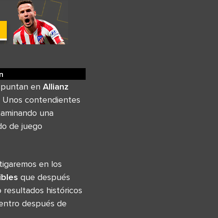
n
ispuntan en
Allianz
2. Unos contendientes
examinando una
do de juego
tigaremos en los
ibles
que después
resultados históricos
uentro después de