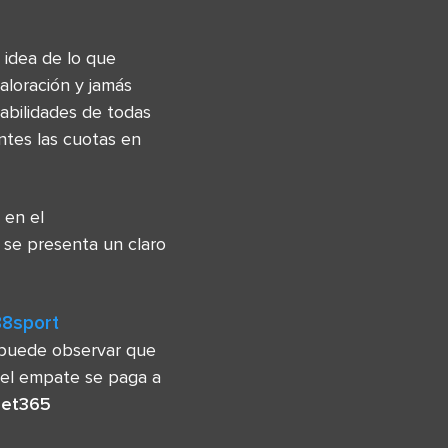
 idea de lo que
aloración y jamás
abilidades de todas
ntes las cuotas en
 en el
se presenta un claro
88sport
 puede observar que
 el empate se paga a
Bet365