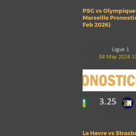
PSG vs Olympique
Marseille Pronosti
Feb 2026)
Le Havre vs Strasb