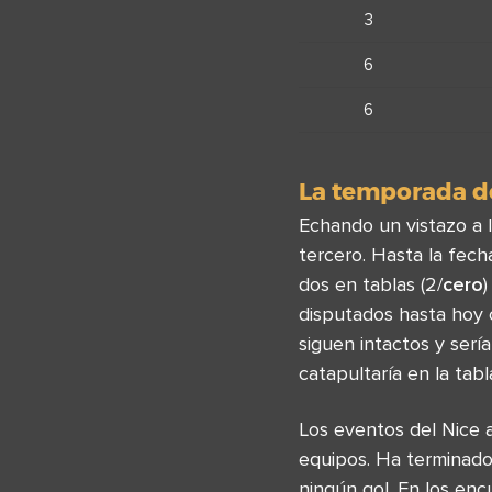
3
6
6
La temporada de
Echando un vistazo a l
tercero. Hasta la fech
dos en tablas (2/
cero
)
disputados hasta hoy 
siguen intactos y serí
catapultaría en la tab
Los eventos del Nice
equipos. Ha terminado 
ningún gol. En los en