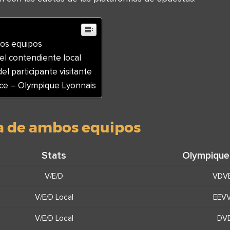
bos equipos
el contendiente local
l participante visitante
ice – Olympique Lyonnais
a de ambos equipos
Stats
Olympique
V/E/D
VDV
V/E/D Local
EEV
V/E/D Local
DV