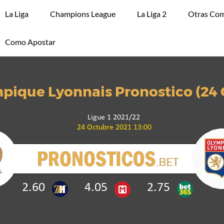
La Liga
Champions League
La Liga 2
Otras Com
Como Apostar
mpique Lyonnais Pronostico (24 