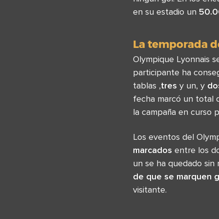
en su estadio un
50.
La temporada de
Olympique Lyonnais se 
participante ha conse
tablas ,
tres
y un, y
do
fecha marcó un total
la campaña en curso p
Los eventos del Olym
marcados
entre los d
un se ha quedado sin 
de que se marquen g
visitante.