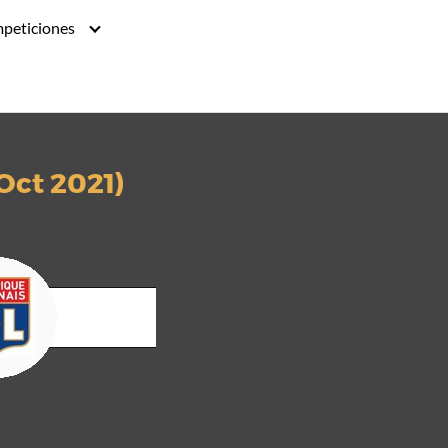
peticiones
Oct 2021)