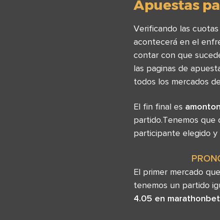
Apuestas pa
Verificando las cuota
acontecerá en el enfr
contar con que suceder
las paginas de apuesta
todos los mercados de
El fin final es
amonton
partido.Tenemos que d
participante elegido y
PRON
El primer mercado que
tenemos un partido ig
4.05 en marathonbet