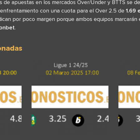
sas de apuestas en los mercados Over/Under y BTTS se d
 enfrentamiento con una cuota para el Over 2.5 de
1.69 
dican por poco margen porque ambos equipos marcarán en
honbet
.
ionadas