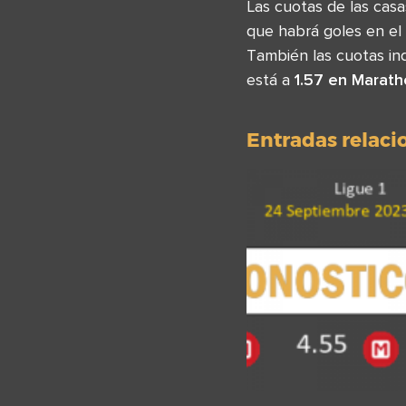
Las cuotas de las ca
que habrá goles en el
También las cuotas in
está a
1.57 en Marat
Entradas relac