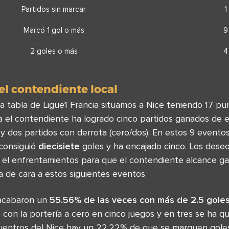
Partidos sin marcar
1
Marcó 1 gol o más
9
2 goles o más
4
l contendiente local
a tabla de Ligue1 Francia situamos a Nice teniendo 17 pu
a el contendiente ha logrado cinco partidos ganados de e
 y dos partidos con derrota (cero/dos). En estos 9 evento
consiguió
diecisiete
goles y ha encajado cinco. Los deseo
a el enfrentamientos para que el contendiente alcance ga
la de cara a estos siguientes eventos
 acabaron un
55.56% de las veces con más de 2.5 gole
con la portería a cero en cinco juegos y en tres se ha q
cuentros del Nice hay un 22.22% de que se marquen gole