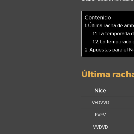
Contenido
Última racha de am
La temporada d
La temporada de
Apuestas para el N
Última rach
Nice
VEDVVD
EVEV
VVDVD