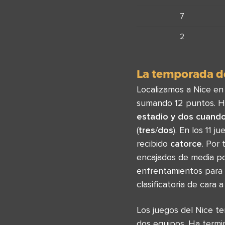
7
2
La temporada de
Localizamos a Nice en e
sumando 12 puntos. H
estadio y
dos
cuando 
(
tres
/
dos
). En los 11 
recibido
catorce
. Por
encajados de media por
enfrentamientos para q
clasificatoria de cara 
Los juegos del Nice t
dos equipos. Ha termi