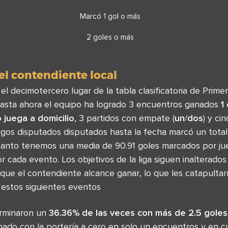
Marcó 1 gol o más
2 goles o más
l contendiente local
l decimotercero lugar de la tabla clasificatoria de Primer
asta ahora el equipo ha logrado 3 encuentros ganados
1
juega a domicilio
, 3 partidos con empate (
un
/
dos
) y ci
juegos disputados disputados hasta la fecha marcó un total
 tanto tenemos una media de 90.91 goles marcados por ju
 cada evento. Los objetivos de la liga siguen inalterado
ue el contendiente alcance ganar, lo que les catapultarí
a estos siguientes eventos
erminaron un
36.36% de las veces con más de 2.5 gole
nado con la portería a cero en solo un encuentros y en 