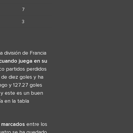
7
3
a división de Francia
 cuando juega en su
nco partidos perdidos
 de diez goles y ha
ego y 127.27 goles
s y este es un buen
a en la tabla
s marcados
entre los
cuatro se ha quedado