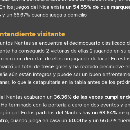
 En los juegos del Nice existe
un 54.55% de que marque
%
y un 66.67% cuando juega a domicilio.
ontendiente visitante
ntos Nantes se encuentra el decimocuarto clasificado de
ente ha conseguido 2 victorias de ellas 2 jugando en su 
cinco con derrota , de ellos un jugando de local. En esto
marcó un total de
trece
goles y ha recibido diecinueve en
ña aún están integros y puede ser un buen enfrentamie
anar, lo que le catapultaría en la tabla antes de los próx
del Nantes acabaron un
36.36% de las veces cumpliendo
 Ha terminado con la portería a cero en dos eventos y en
ngún gol. En los partidos del Nantes hay
un 63.64% de 
ntro
, cuando juega en casa un
60.00%
y un 66.67% fuera 