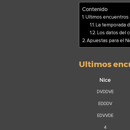
Contenido
Ultimos encuentros 
La temporada d
Los datos del 
Apuestas para el N
Ultimos enc
Nice
DVDDVE
EDDDV
EDVVDE
4