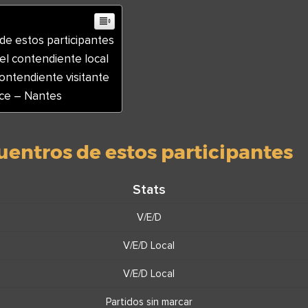
de estos participantes
el contendiente local
contendiente visitante
ice – Nantes
uentros de estos participantes
Stats
V/E/D
V/E/D Local
V/E/D Local
Partidos sin marcar