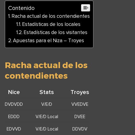
Contenido
Racha actual de los contendientes
Estadísticas de los locales
Estadísticas de los visitantes
Apuestas para el Niza – Troyes
Racha actual de los
contendientes
Nice
Stats
Troyes
DVDVDD
V/E/D
VVEDVE
EDDD
V/E/D Local
DVEE
EDVVD
V/E/D Local
DDVDV