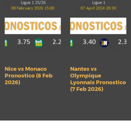
Nice vs Monaco
Nantes vs
Pronostico (8 Feb
Olympique
2026)
Lyonnais Pronostico
(7 Feb 2026)