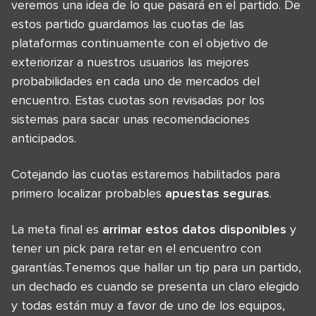
veremos una idea de lo que pasará en el partido. De
estos partido guardamos las cuotas de las
plataformas continuamente con el objetivo de
exteriorizar a nuestros usuarios las mejores
probabilidades en cada uno de mercados del
encuentro. Estas cuotas son revisadas por los
sistemas para sacar unas recomendaciones
anticipados.
Cotejando las cuotas estaremos habilitados para
primero localizar probables
apuestas seguras
.
La meta final es
arrimar estos datos disponibles
y
tener un pick para retar en el encuentro con
garantías.Tenemos que hallar un tip para un partido,
un dechado es cuando se presenta un claro elegido
y todas están muy a favor de uno de los equipos,