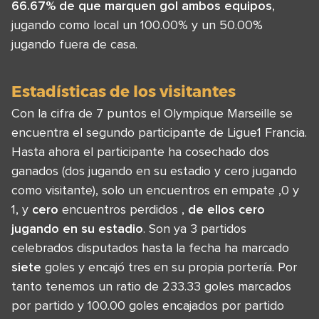
66.67% de que marquen gol ambos equipos
,
jugando como local un 100.00% y un 50.00%
jugando fuera de casa.
Estadísticas de los visitantes
Con la cifra de 7 puntos el Olympique Marseille se
encuentra el segundo participante de Ligue1 Francia.
Hasta ahora el participante ha cosechado dos
ganados (dos jugando en su estadio y cero jugando
como visitante), solo un encuentros en empate ,0 y
1, y
cero
encuentros perdidos ,
de ellos cero
jugando en su estadio
. Son ya 3 partidos
celebrados disputados hasta la fecha ha marcado
siete
goles y encajó tres en su propia portería. Por
tanto tenemos un ratio de 233.33 goles marcados
por partido y 100.00 goles encajados por partido