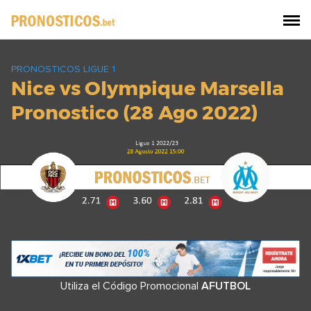
S
a
l
t
PRONOSTICOS LIGUE 1
a
Nice vs Olympique Marsella
r
Pronostico (28 Ago 2022)
a
l
c
o
n
t
e
n
i
d
o
Utiliza el Código Promocional
AFUTBOL