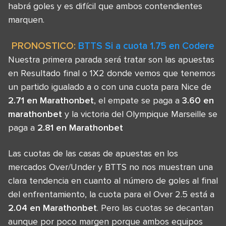
habrá goles y es difícil que ambos contendientes
marquen.
PRONOSTICO:
BTTS Si a cuota 1.75 en Codere
Nuestra primera parada será tratar son las apuestas
en Resultado final o 1X2 donde vemos que tenemos
un partido igualado a o con una cuota para Nice de
2.71 en Marathonbet
, el empate se paga a
3.60 en
marathonbet
y la victoria del Olympique Marseille se
paga a
2.81 en Marathonbet
Las cuotas de las casas de apuestas en los
mercados Over/Under y BTTS no nos muestran una
clara tendencia en cuanto al número de goles al final
del enfrentamiento, la cuota para el Over 2.5 está a
2.04 en Marathonbet
. Pero las cuotas se decantan
aunque por poco margen porque ambos equipos