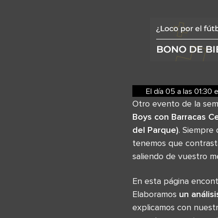
El día 05
a las
01:30
e
Otro evento de la sem
Boys con Barracas Ce
del Parque)
. Siempre
tenemos que contrastar
saliendo de vuestro m
En esta página encontr
Elaboramos
un anális
explicamos con nuestr