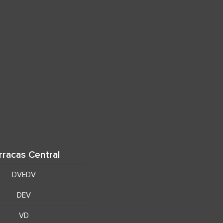
rracas Central
DVEDV
DEV
VD