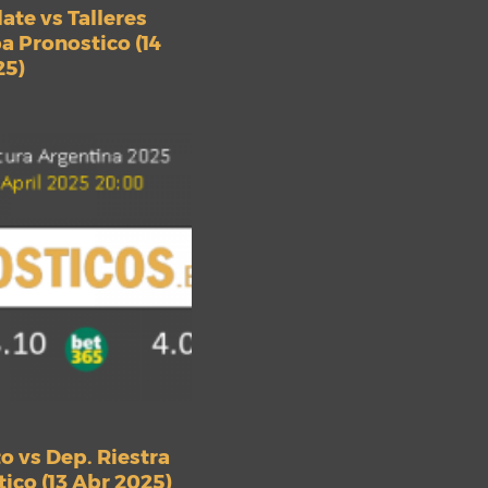
late vs Talleres
 Pronostico (14
25)
to vs Dep. Riestra
ico (13 Abr 2025)