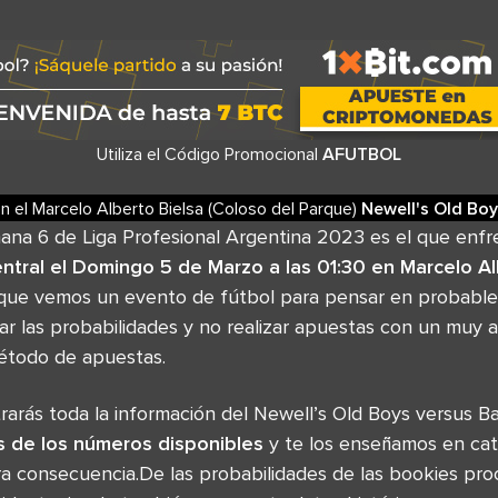
Utiliza el Código Promocional
AFUTBOL
n el
Marcelo Alberto Bielsa (Coloso del Parque)
Newell's Old Bo
ana 6 de Liga Profesional Argentina 2023 es el que enfr
ntral el Domingo 5 de Marzo a las 01:30 en Marcelo Al
 que vemos un evento de fútbol para pensar en probable
 las probabilidades y no realizar apuestas con un muy al
étodo de apuestas.
arás toda la información del Newell’s Old Boys versus Ba
is de los números disponibles
y te los enseñamos en cat
a consecuencia.De las probabilidades de las bookies pr