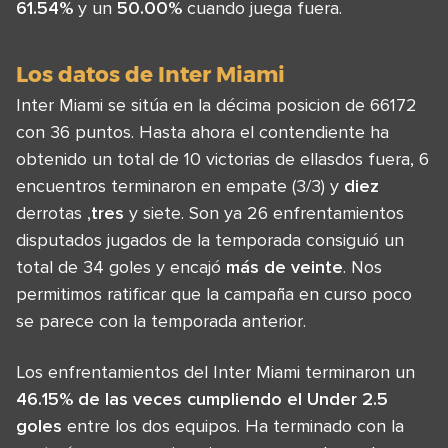
61.54%
y un
50.00%
cuando juega fuera.
Los datos de Inter Miami
Inter Miami se sitúa en la décima posicion de 66172
con 36 puntos. Hasta ahora el contendiente ha
obtenido un total de 10 victorias de ellasdos fuera, 6
encuentros terminaron en empate (3/3) y
diez
derrotas ,
tres
y siete. Son ya 26 enfrentamientos
disputados jugados de la temporada consiguió un
total de 34 goles y encajó
más de veinte
. Nos
permitimos ratificar que la campaña en curso poco
se parece con la temporada anterior.
Los enfrentamientos del Inter Miami terminaron un
46.15% de las veces cumpliendo el Under 2.5
goles
entre los dos equipos. Ha terminado con la