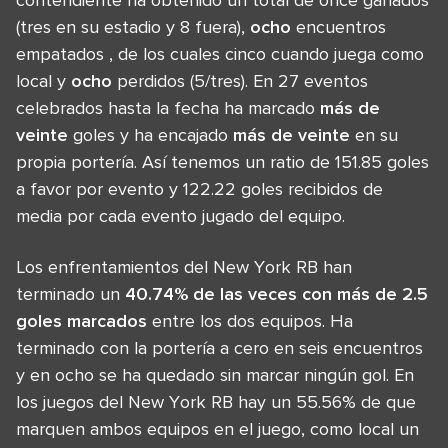
(tres en su estadio y 8 fuera),
ocho
encuentros
empatados , de los cuales cinco cuando juega como
local y
ocho
perdidos (5/tres). En 27 eventos
celebrados hasta la fecha ha marcado
más de
veinte
goles y ha encajado
más de veinte
en su
propia portería. Así tenemos un ratio de 151.85 goles
a favor por evento y 122.22 goles recibidos de
media por cada evento jugado del equipo.
Los enfrentamientos del New York RB han
terminado un
40.74% de las veces con más de 2.5
goles marcados
entre los dos equipos. Ha
terminado con la portería a cero en seis encuentros
y en ocho se ha quedado sin marcar ningún gol. En
los juegos del New York RB hay un 55.56% de que
marquen ambos equipos en el juego, como local un