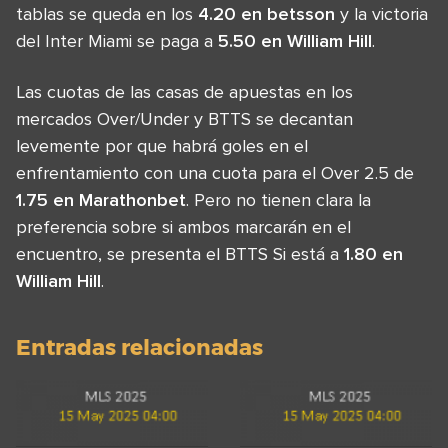
tablas se queda en los
4.20 en betsson
y la victoria
del Inter Miami se paga a
5.50 en William Hill
.
Las cuotas de las casas de apuestas en los
mercados Over/Under y BTTS se decantan
levemente por que habrá goles en el
enfrentamiento con una cuota para el Over 2.5 de
1.75 en Marathonbet
. Pero no tienen clara la
preferencia sobre si ambos marcarán en el
encuentro, se presenta el BTTS Si está a
1.80 en
William Hill
.
Entradas relacionadas