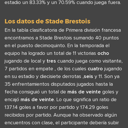
estadio un 83.33% y un 70.59% cuando juega fuera.
Los datos de Stade Brestois
En la tabla clasificatoria de Primera división francesa
encontramos a Stade Brestois sumando 40 puntos
en el puesto decimoquinto. En la temporada el
equipo ha logrado un total de 11 victorias
ocho
jugando de local y
tres
cuando juega como visitante,
7 partidos en empate , de los cuales
cuatro
jugando
en su estadio y diecisiete derrotas ,
seis
y 11. Son ya
35 enfrentamientos disputados jugados hasta la
fecha consiguió un total de
más de veinte
goles y
encajó
más de veinte
. Lo que significa un ratio de
137.14 goles a favor por partido y 174.29 goles
recibidos por partido. Aunque ha observado algún
encuentros con clase, el participante debería subir