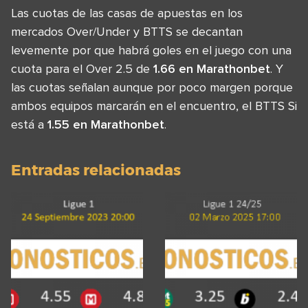
Las cuotas de las casas de apuestas en los
mercados Over/Under y BTTS se decantan
levemente por que habrá goles en el juego con una
cuota para el Over 2.5 de
1.66 en Marathonbet
. Y
las cuotas señalan aunque por poco margen porque
ambos equipos marcarán en el encuentro, el BTTS Si
está a
1.55 en Marathonbet
.
Entradas relacionadas