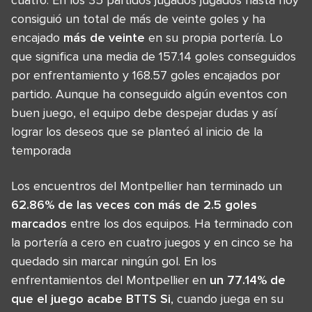
consiguió un total de más de veinte goles y ha
encajado
más de veinte
en su propia portería. Lo
que significa una media de 157.14 goles conseguidos
por enfrentamiento y 168.57 goles encajados por
partido. Aunque ha conseguido algún eventos con
buen juego, el equipo debe despejar dudas y así
lograr los deseos que se planteó al inicio de la
temporada
Los encuentros del Montpellier han terminado un
62.86% de las veces con más de 2.5 goles
marcados
entre los dos equipos. Ha terminado con
la portería a cero en cuatro juegos y en cinco se ha
quedado sin marcar ningún gol. En los
enfrentamientos del Montpellier en
un 77.14% de
que el juego acabe BTTS Si
, cuando juega en su