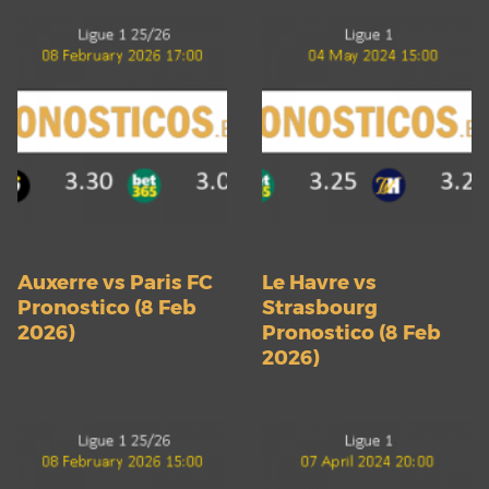
Auxerre vs Paris FC
Le Havre vs
Pronostico (8 Feb
Strasbourg
2026)
Pronostico (8 Feb
2026)