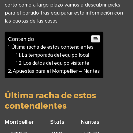
corto como a largo plazo vamos a descubrir picks
para el partido tras equiparar esta información con
las cuotas de las casas.
Contenido
Última racha de estos contendientes
La temporada del equipo local
Los datos del equipo visitante
Apuestas para el Montpellier – Nantes
Última racha de estos
contendientes
Montpellier
Stats
Nantes