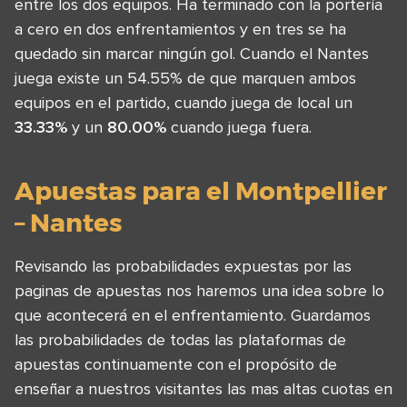
entre los dos equipos. Ha terminado con la portería
a cero en dos enfrentamientos y en tres se ha
quedado sin marcar ningún gol. Cuando el Nantes
juega existe un 54.55% de que marquen ambos
equipos en el partido, cuando juega de local un
33.33%
y un
80.00%
cuando juega fuera.
Apuestas para el Montpellier
– Nantes
Revisando las probabilidades expuestas por las
paginas de apuestas nos haremos una idea sobre lo
que acontecerá en el enfrentamiento. Guardamos
las probabilidades de todas las plataformas de
apuestas continuamente con el propósito de
enseñar a nuestros visitantes las mas altas cuotas en