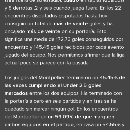
y 8 derrotas ,2 y seis cuando juega fuera. En los 22
encuentros disputados disputados hasta hoy
consiguió un total de
más de veinte
goles y ha
encajado
más de veinte
en su portería. Esto
significa una media de 172.73 goles conseguidos por
encuentro y 145.45 goles recibidos por cada evento
jugado del equipo. Nos permitimos afirmar que la liga
actual poco se parece con la pasada.
Los juegos del Montpellier terminaron un
45.45% de
las veces cumpliendo el Under 2.5 goles
marcados
entre los dos equipos. Ha terminado con
la portería a cero en seis partidos y en tres se ha
quedado sin marcar ningún gol. En los encuentros
del Montpellier en
un 59.09% de que marquen
ambos equipos en el partido
, en casa un
54.55%
y