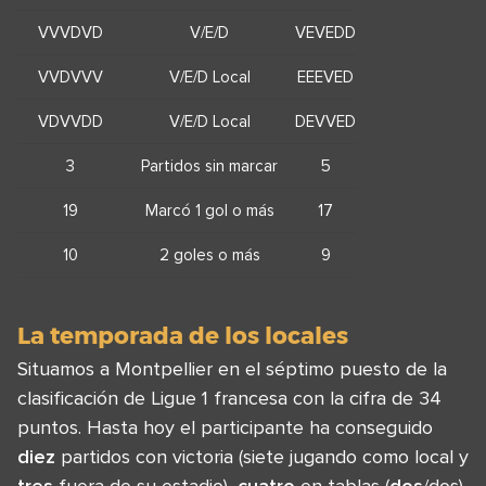
VVVDVD
V/E/D
VEVEDD
VVDVVV
V/E/D Local
EEEVED
VDVVDD
V/E/D Local
DEVVED
3
Partidos sin marcar
5
19
Marcó 1 gol o más
17
10
2 goles o más
9
La temporada de los locales
Situamos a Montpellier en el séptimo puesto de la
clasificación de Ligue 1 francesa con la cifra de 34
puntos. Hasta hoy el participante ha conseguido
diez
partidos con victoria (siete jugando como local y
tres
fuera de su estadio),
cuatro
en tablas (
dos
/dos)