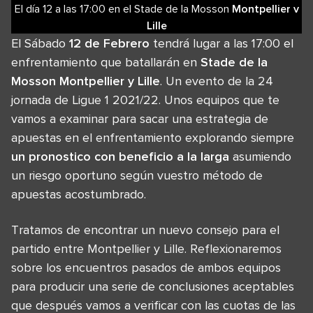
El día 12
a las
17:00
en el
Stade de la Mosson
Montpellier
v
Lille
El Sábado
12 de Febrero
tendrá lugar a las 17:00 el
enfrentamiento que batallarán en
Stade de la
Mosson Montpellier y Lille
. Un evento de la 24
jornada de Ligue 1 2021/22. Unos equipos que te
vamos a examinar para sacar una estrategia de
apuestas en el enfrentamiento explorando siempre
un pronostico con beneficio a la larga
asumiendo
un riesgo oportuno según vuestro método de
apuestas acostumbrado.
Tratamos de encontrar un nuevo consejo para el
partido entre Montpellier y Lille. Reflexionaremos
sobre los encuentros pasados de ambos equipos
para producir una serie de conclusiones aceptables
que después vamos a verificar con las cuotas de las