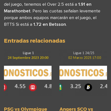
del juego, tenemos el Over 2.5 está a
1.91 en
Marathonbet
. Pero las cuotas señalan levemente
porque ambos equipos marcarán en el juego, el
BTTS Si está a
1.72 en Betsson
.
Entradas relacionadas
PSG vs Olympique
Angers SCO vs