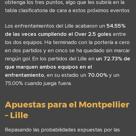
obtenga los tres puntos, algo que les subiría en la
tabla clasificatoria de cara a estos próximos eventos
Los enfrentamientos del Lille acabaron un
54.55%
de las veces cumpliendo el Over 2.5 goles
entre
los dos equipos. Ha terminado con la portería a cero
en dos partidos y en cinco se ha quedado sin marcar
ningún gol. En los partidos del Lille en
un 72.73% de
que marquen ambos equipos en el
enfrentamiento
, en su estadio un
70.00%
y un
75.00% cuando juega fuera.
Apuestas para el Montpellier
– Lille
Repasando las probabilidades expuestas por las