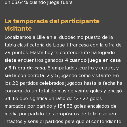
un 63.64% cuando juega fuera.
La temporada del participante
visitante
Localizamos a Lille en el duodécimo puesto de la
tabla clasificatoria de Ligue 1 francesa con la cifra de
29 puntos. Hasta hoy el contendiente ha logrado
siete
encuentros ganados
4 cuando juega en casa
y 3 fuera de casa
, 8 empatados ,cuatro y cuatro, y
siete
con derrota ,2 y 5 jugando como visitante. En
los 22 partidos celebrados jugados hasta la fecha ha
conseguido un total de más de veinte goles y encajó
34. Lo que significa un ratio de 127.27 goles
marcados por partido y 154.55 goles encajados de
media por partido. Los propósitos de la liga siguen
intactos y sería el partidos para que el contendiente