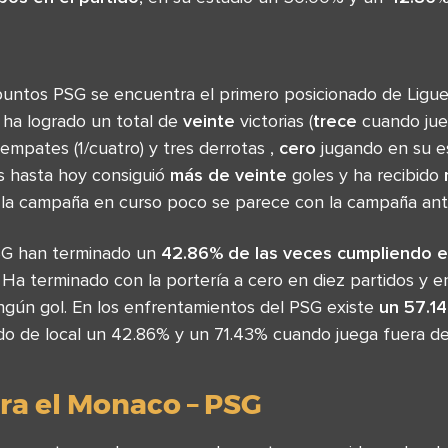
ntos PSG se encuentra el primero posicionado de Ligue
 ha logrado un total de
veinte
victorias (
trece
cuando jue
 empates (1/cuatro) y tres derrotas ,
cero
jugando en su es
s hasta hoy consiguió
más de veinte
goles y ha recibido
 la campaña en curso poco se parece con la campaña ante
SG han terminado un
42.86% de las veces cumpliendo e
 Ha terminado con la portería a cero en diez partidos y e
ngún gol. En los enfrentamientos del PSG existe
un 57.1
ndo de local un 42.86% y un 71.43% cuando juega fuera de
ra el Monaco – PSG