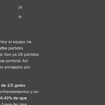
24
19
 hoy el equipo ha
cho
partidos
al. Son ya 28 partidos
ia portería. Así
es encajados por
 de 2.5 goles
 enfrentamientos y en
46.43% de que
%
fuera de casa.