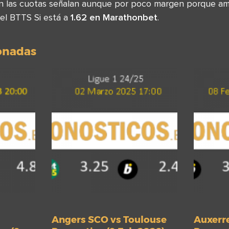
n las cuotas señalan aunque por poco margen porque a
 el BTTS Si está a
1.62 en Marathonbet
.
ionadas
Angers SCO vs Toulouse
Auxerre