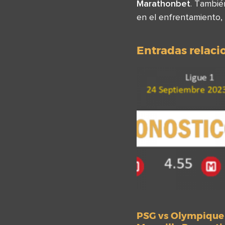
Marathonbet
. Tambié
en el enfrentamiento,
Entradas relac
PSG vs Olympique