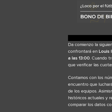
Da comienzo la siguien
confrontará en
Louis I
a las 13:00
. Cuando t
que verificar las cuot
Contamos con los núme
encuentro que luchará
de los equipos. Asimi
históricos actuales y 
comparar los datos con