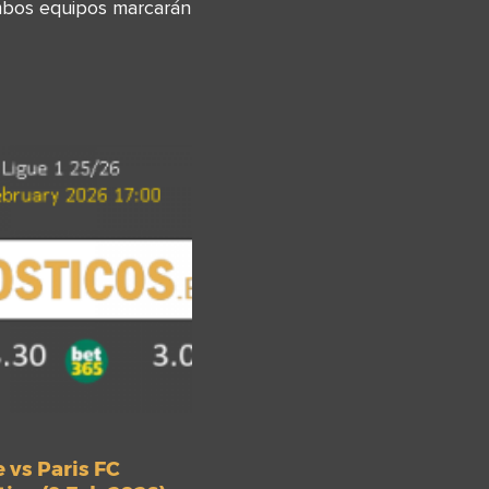
mbos equipos marcarán
 vs Paris FC