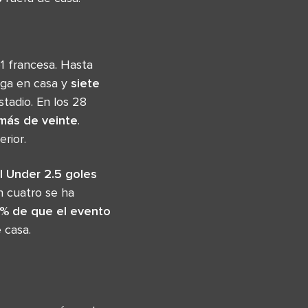
1 francesa. Hasta
ga en casa y
siete
tadio. En los 28
más de veinte
.
rior.
l Under 2.5 goles
n cuatro se ha
4% de que el evento
 casa.