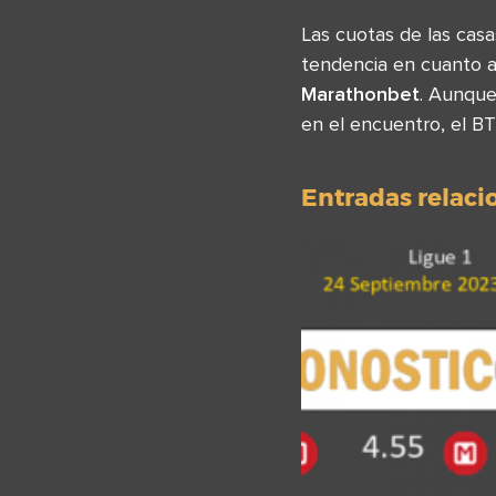
Las cuotas de las cas
tendencia en cuanto al
Marathonbet
. Aunque
en el encuentro, el B
Entradas relac