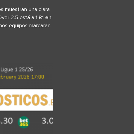
s muestran una clara
Over 2.5 está a
1.81 en
bos equipos marcarán