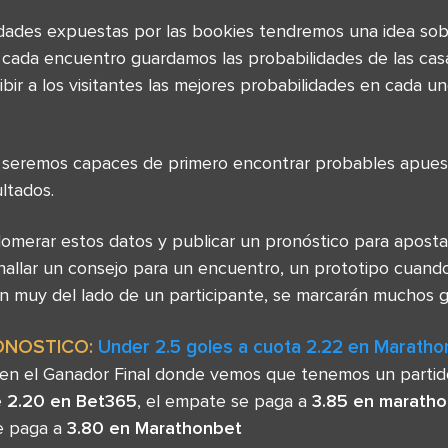
ilidades expuestas por las bookies tendremos una idea so
 cada encuentro guardamos las probabilidades de las cas
hibir a los visitantes las mejores probabilidades en cada 
s seremos capaces de primero encontrar probables apues
ltados.
aglomerar estos datos y publicar un pronóstico para aposta
llar un consejo para un encuentro, un prototipo cuand
án muy del lado de un participante, se marcarán muchos 
ONOSTICO:
Under 2.5 goles a cuota 2.22 en Maratho
en el Ganador Final donde vemos que tenemos un partid
e
2.20 en Bet365
, el empate se paga a
3.85 en marath
e paga a
3.80 en Marathonbet