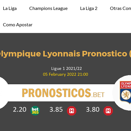
La Liga
Champions League
La Liga 2
Otras Com
Como Apostar
lympique Lyonnais Pronostico (