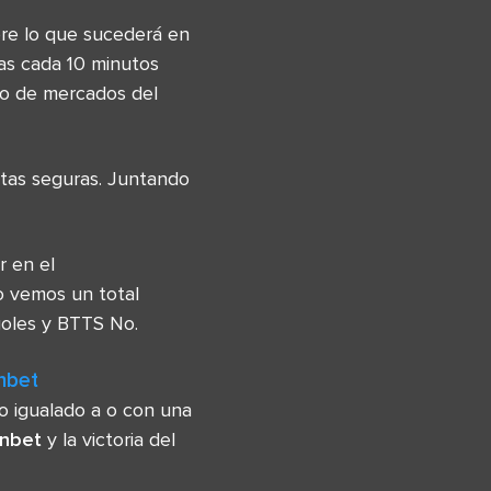
bre lo que sucederá en
as cada 10 minutos
uno de mercados del
tas seguras. Juntando
r en el
o vemos un total
goles y BTTS No.
nbet
o igualado a o con una
onbet
y la victoria del