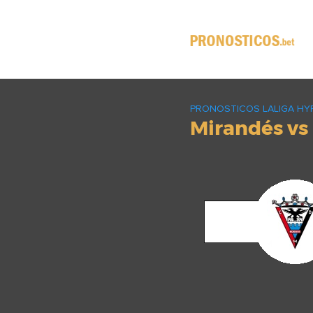
S
a
l
t
a
r
a
PRONOSTICOS LALIGA H
Mirandés vs 
l
c
o
n
t
e
n
i
d
o