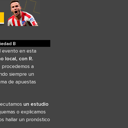
iedad B
l evento en esta
 local, con R.
e procedemos a
ando siempre un
tema de apuestas
 Ejecutamos
un estudio
quemas o explicamos
s hallar un pronóstico