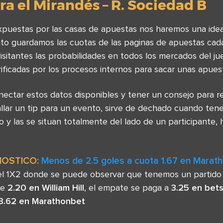
a el Mirandés – R. Sociedad B
 expuestas por las casas de apuestas nos haremos una ide
nto guardamos las cuotas de las paginas de apuestas cada
visitantes las probabilidades en todos los mercados del ju
ificadas por los procesos internos para sacar unas apues
conectar estos datos disponibles y tener un consejo para re
lar un tip para un evento, sirve de dechado cuando ten
 y las se situan totalmente del lado de un participante, 
OSTICO:
Menos de 2.5 goles a cuota 1.67 en Marat
el 1X2 donde se puede observar que tenemos un partido 
de
2.20 en William Hill
, el empate se paga a
3.25 en bet
3.62 en Marathonbet