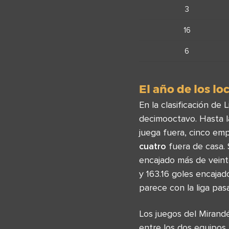
3
16
6
El año de los lo
En la clasificación d
decimooctavo. Hasta 
juega fuera, cinco em
cuatro
fuera de casa. 
encajado más de veinte
y 163.16 goles encajad
parece con la liga pas
Los juegos del Mirand
entre los dos equipos.