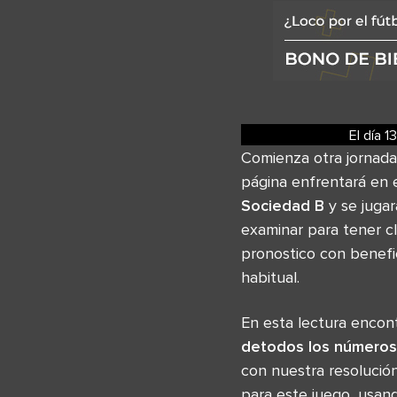
El día 13
Comienza otra jornada
página enfrentará en 
Sociedad B
y se jugar
examinar para tener c
pronostico con benefi
habitual.
En esta lectura encon
detodos los números
con nuestra resolució
para este juego, usand