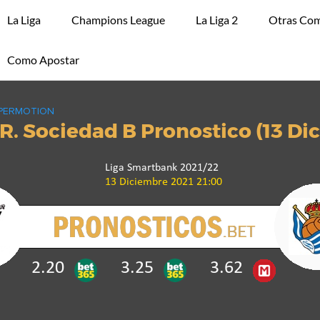
La Liga
Champions League
La Liga 2
Otras Com
Como Apostar
YPERMOTION
R. Sociedad B Pronostico (13 Dic