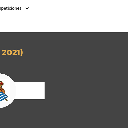
peticiones
 2021)