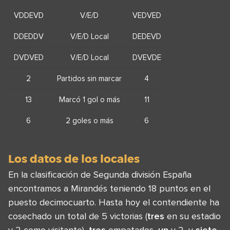
VDDEVD
V/E/D
VEDVED
DDEDDV
V/E/D Local
DEDEVD
DVDVED
V/E/D Local
DVEVDE
2
Partidos sin marcar
4
13
Marcó 1 gol o más
11
6
2 goles o más
6
Los datos de los locales
En la clasificación de Segunda división España
encontramos a Mirandés teniendo 18 puntos en el
puesto decimocuarto. Hasta hoy el contendiente ha
cosechado un total de 5 victorias (
tres
en su estadio
y 2 como visitante),
tres
empatados ,
un
y 2, y
siete