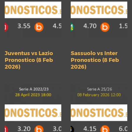
Juventus vs Lazio
Sassuolo vs Inter
Pronostico (8 Feb
Pronostico (8 Feb
2026)
2026)