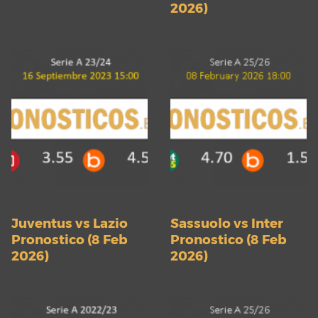
2026)
Juventus vs Lazio
Sassuolo vs Inter
Pronostico (8 Feb
Pronostico (8 Feb
2026)
2026)