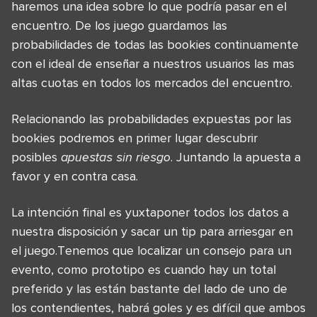
haremos una idea sobre lo que podría pasar en el
encuentro. De los juego guardamos las
probabilidades de todas las bookies continuamente
con el ideal de enseñar a nuestros usuarios las mas
altas cuotas en todos los mercados del encuentro.
Relacionando las probabilidades expuestas por las
bookies podremos en primer lugar descubrir
posibles
apuestas sin riesgo
. Juntando la apuesta a
favor y en contra casa.
La intención final es yuxtaponer todos los datos a
nuestra disposición y sacar un tip para arriesgar en
el juego.Tenemos que localizar un consejo para un
evento, como prototipo es cuando hay un total
preferido y las están bastante del lado de uno de
los contendientes, habrá goles y es difícil que ambos