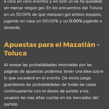
a cero en cero eventos y en solo un se ha quedado
sin marcar ningún gol. En los encuentros del Toluca
en un 50.00% de que marquen gol ambos equipos,
jugando en casa un 100.00% y un
0.00%
jugando a
domicilio.
Apuestas para el Mazatlán –
Toluca
Al revisar las probabilidades mostradas por las
páginas de apuestas podemos tener una idea sobre
lo que sucederá en el evento. De estos juego
guardamos las probabilidades de todas las casas
continuamente con el deseo de exhibir a los
usuarios las mas altas cuotas en los mercados del
partido.