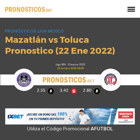
S
a
l
t
PRONÓSTICOS LIGA MEXICO
a
Mazatlán vs Toluca
r
Pronostico (22 Ene 2022)
a
l
c
o
n
t
e
n
i
d
o
Utiliza el Código Promocional
AFUTBOL