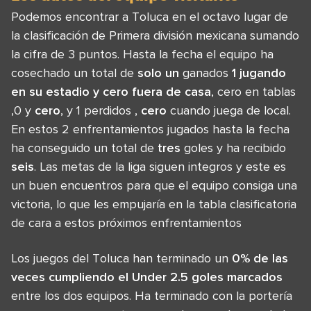
Podemos encontrar a Toluca en el octavo lugar de
la clasificación de Primera división mexicana sumando
la cifra de 3 puntos. Hasta la fecha el equipo ha
cosechado un total de
solo un
ganados
1 jugando
en su estadio y
cero
fuera de casa
, cero en tablas
,0 y
cero
, y 1 perdidos ,
cero
cuando juega de local.
En estos 2 enfrentamientos jugados hasta la fecha
ha conseguido un total de
tres
goles y ha recibido
seis
. Las metas de la liga siguen integros y este es
un buen encuentros para que el equipo consiga una
victoria, lo que les empujaría en la tabla clasificatoria
de cara a estos próximos enfrentamientos
Los juegos del Toluca han terminado un
0% de las
veces cumpliendo el Under 2.5 goles marcados
entre los dos equipos. Ha terminado con la portería