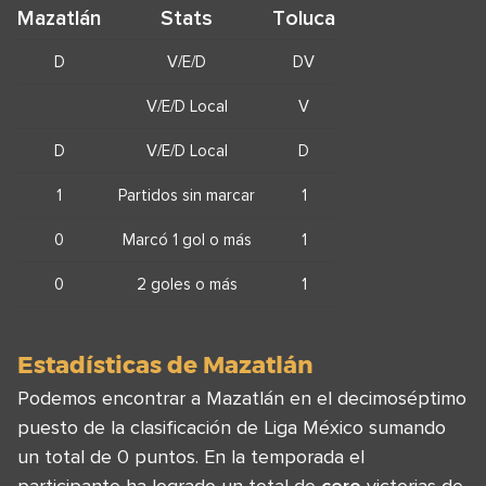
Mazatlán
Stats
Toluca
D
V/E/D
DV
V/E/D Local
V
D
V/E/D Local
D
1
Partidos sin marcar
1
0
Marcó 1 gol o más
1
0
2 goles o más
1
Estadísticas de Mazatlán
Podemos encontrar a Mazatlán en el decimoséptimo
puesto de la clasificación de Liga México sumando
un total de 0 puntos. En la temporada el
participante ha logrado un total de
cero
victorias de