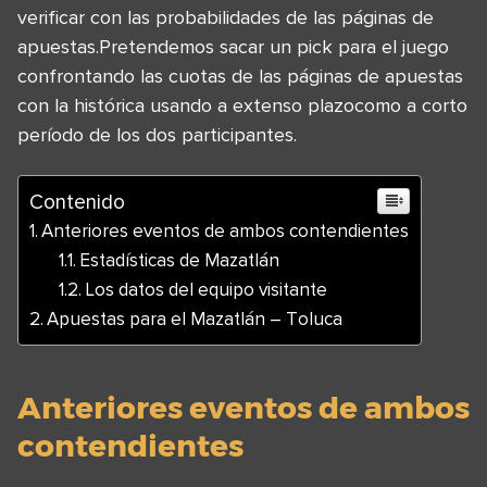
verificar con las probabilidades de las páginas de
apuestas.Pretendemos sacar un pick para el juego
confrontando las cuotas de las páginas de apuestas
con la histórica usando a extenso plazocomo a corto
período de los dos participantes.
Contenido
Anteriores eventos de ambos contendientes
Estadísticas de Mazatlán
Los datos del equipo visitante
Apuestas para el Mazatlán – Toluca
Anteriores eventos de ambos
contendientes