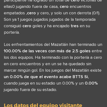
ellas0 jugando fuera de casa,
cero
encuentros
empatados ,
cero
y cero, y solo un con derrota (0/1).
Son ya 1 juegos jugados jugados de la temporada
consiguió
cero
goles y ha encajado
tres
en su
portería.
Los enfrentamientos del Mazatlán han terminado un
100.00% de las veces con más de 2.5 goles
entre
los dos equipos. Ha terminado con la portería a cero
en cero encuentros y en un se ha quedado sin
marcar ningún gol. En los juegos del Mazatlán existe
un 0.00% de que el evento acabe BTTS Si
,
cuando juega en su estadio un 0.00% y un
0.00%
jugando fuera de su estadio.
Los datos del equipo visitante