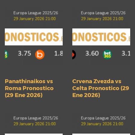
Panathinaikos vs
Crvena Zvezda vs
Roma Pronostico
Celta Pronostico (29
(29 Ene 2026)
Ene 2026)