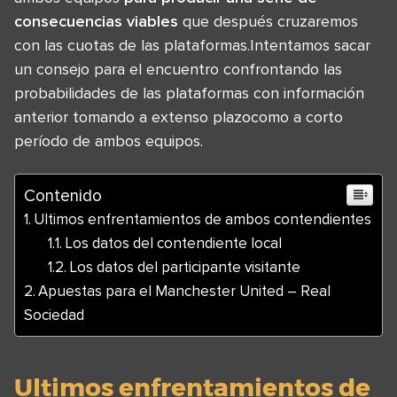
consecuencias viables
que después cruzaremos
con las cuotas de las plataformas.Intentamos sacar
un consejo para el encuentro confrontando las
probabilidades de las plataformas con información
anterior tomando a extenso plazocomo a corto
período de ambos equipos.
Contenido
Ultimos enfrentamientos de ambos contendientes
Los datos del contendiente local
Los datos del participante visitante
Apuestas para el Manchester United – Real
Sociedad
Ultimos enfrentamientos de