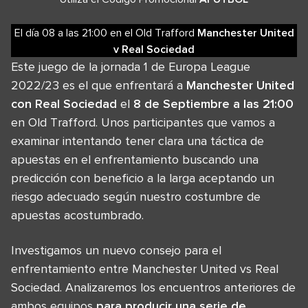
El día 08
a las
21:00
en el
Old Trafford
Manchester United
v
Real Sociedad
Este juego de la jornada 1 de Europa League
2022/23 es el que enfrentará a
Manchester United
con Real Sociedad
el
8 de Septiembre a las 21:00
en Old Trafford. Unos participantes que vamos a
examinar intentando tener clara una táctica de
apuestas en el enfrentamiento buscando una
predicción con beneficio a la larga aceptando un
riesgo adecuado según nuestro costumbre de
apuestas acostumbrado.
Investigamos un nuevo consejo para el
enfrentamiento entre Manchester United vs Real
Sociedad. Analizaremos los encuentros anteriores de
ambos equipos
para producir una serie de