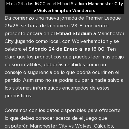
El día 24
a las
16:00
en el
Etihad Stadium
Manchester City
v
Wolverhampton Wanderers
Da comienzo una nueva jornada de Premier League
25/26, se trata de la número 23. El encuentro
presente encara en el
Etihad Stadium
a Manchester
City ,jugando como local, con Wolverhampton y se
celebra el
Sábado 24 de Enero a las 16:00
. Ten
claro que los pronosticos que puedes leer más abajo
no son infalibles, deberías recibirlos como un
consejo o sugerencia de lo que podría ocurrir en el
partido. Asimismo no se podría culpar a nadie salvo a
los sistemas informáticos encargados de estos
pronósticos.
Contamos con los datos disponibles para ofrecerte
lo que debes conocer acerca de el juego que
disputarán Manchester City vs Wolves. Cálculos,