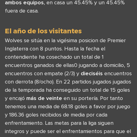
ambos equipos
, en casa un 45.45% y un 45.45%
fuera de casa.
El año de los visitantes
Wolves se sitúa en la vigésima posicion de Premier
Inglaterra con 8 puntos. Hasta la fecha el
contendiente ha cosechado un total de 1
encuentros ganados de ellas0 jugando a domicilio, 5
encuentros con empate (2/3) y
dieciséis
encuentros
con derrota (8/ocho). En 22 partidos jugados jugados
de la temporada ha conseguido un total de 15 goles
y encajó
más de veinte
en su portería. Por tanto
tenemos una media de 68.18 goles a favor por juego
y 186.36 goles recibidos de media por cada
enfrentamiento. Las metas para la liga siguen
integros y puede ser el enfrentamientos para que el