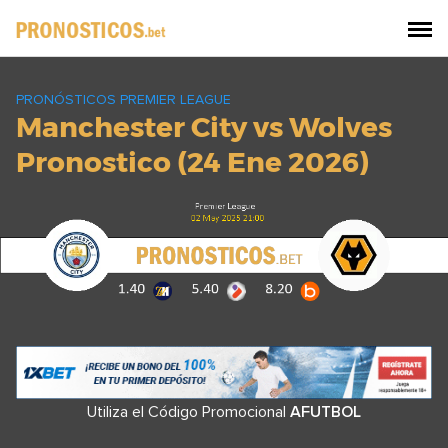
S
a
l
t
PRONÓSTICOS PREMIER LEAGUE
a
Manchester City vs Wolves
r
Pronostico (24 Ene 2026)
a
l
c
o
n
t
e
n
i
d
o
Utiliza el Código Promocional
AFUTBOL