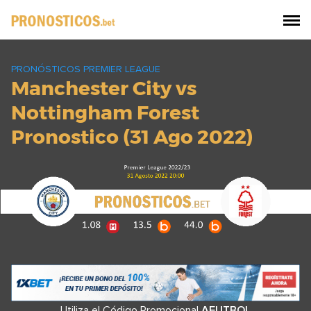
S
a
l
t
PRONÓSTICOS PREMIER LEAGUE
a
Manchester City vs
r
Nottingham Forest
a
l
Pronostico (31 Ago 2022)
c
o
n
t
e
n
i
d
o
Utiliza el Código Promocional
AFUTBOL