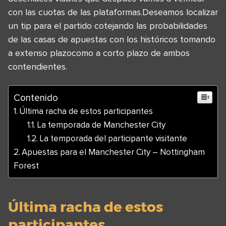
con las cuotas de las plataformas.Deseamos localizar
un tip para el partido cotejando las probabilidades
de las casas de apuestas con los históricos tomando
a extenso plazocomo a corto plazo de ambos
contendientes.
Contenido
Última racha de estos participantes
La temporada de Manchester City
La temporada del participante visitante
Apuestas para el Manchester City – Nottingham
Forest
Última racha de estos
participantes