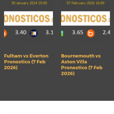
Fulham vs Everton
Bournemouth vs
Pronostico (7 Feb
Aston Villa
2026)
Pronostico (7 Feb
2026)
Los mejores pronósticos para apuestas de