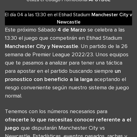
El día 04
a las
13:30
en el
Etihad Stadium
Manchester City
v
Newcastle
Este próximo Sábado
4 de Marzo
se celebra a las
13:30 el juego que competirán en Etihad Stadium
Manchester City y Newcastle
. Un partido de la 26
semana de Premier League 2022/23. Unos equipos
que te pasamos a analizar para tener una táctica
para apostar en el partido buscando siempre
un
pronostico con beneficio a la larga
aceptando el
riesgo conveniente según nuestro sistema de juego
normal.
Tenemos con los números necesarios para
ofrecerte lo que necesitas conocer referente a el
juego
que disputarán Manchester City vs
Newcastle. Estadísticas, eventos pasados, rachas y