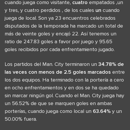
cuando juega como visitante,
cuatro
empatados ,un
y tres, y cuatro perdidos , de los cuales
un
cuando
juega de local. Son ya 23 encuentros celebrados
disputados de la temporada ha marcado un total de
más de veinte goles y encajó 22. Así tenemos un
ratio de 247.83 goles a favor por juego y 95.65
goles recibidos por cada enfrentamiento jugado.
Los partidos del Man. City terminaron un
34.78% de
las veces con menos de 2.5 goles marcados
entre
los dos equipos. Ha terminado con la portería a cero
en ocho enfrentamientos y en dos se ha quedado
sin marcar ningún gol. Cuando el Man. City juega hay
un 56.52% de que se marquen goles en ambas
porterías, cuando juega como local un
63.64%
y un
50.00% fuera.