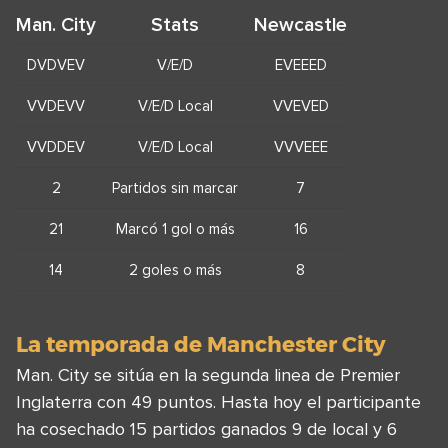
Man. City
Stats
Newcastle
DVDVEV
V/E/D
EVEEED
VVDEVV
V/E/D Local
VVEVED
VVDDEV
V/E/D Local
VVVEEE
2
Partidos sin marcar
7
21
Marcó 1 gol o más
16
14
2 goles o más
8
La temporada de Manchester City
Man. City se sitúa en la segunda linea de Premier
Inglaterra con 49 puntos. Hasta hoy el participante
ha cosechado 15 partidos ganados 9 de local y 6