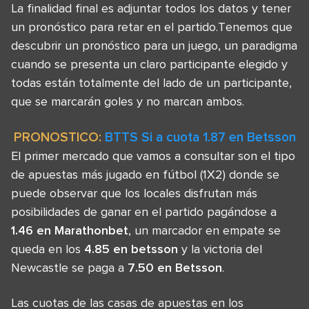
La finalidad final es adjuntar todos los datos y tener
un pronóstico para retar en el partido.Tenemos que
descubrir un pronóstico para un juego, un paradigma
cuando se presenta un claro participante elegido y
todas están totalmente del lado de un participante,
que se marcarán goles y no marcan ambos.
PRONOSTICO:
BTTS Si a cuota 1.87 en Betsson
El primer mercado que vamos a consultar son el tipo
de apuestas más jugado en fútbol (1X2) donde se
puede observar que los locales disfrutan más
posibilidades de ganar en el partido pagándose a
1.46 en Marathonbet
, un marcador en empate se
queda en los
4.85 en betsson
y la victoria del
Newcastle se paga a
7.50 en Betsson
.
Las cuotas de las casas de apuestas en los