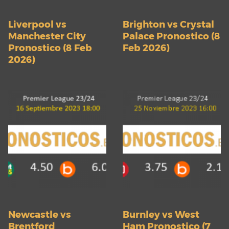
Liverpool vs
Brighton vs Crystal
Manchester City
Palace Pronostico (8
Pronostico (8 Feb
Feb 2026)
2026)
Newcastle vs
Burnley vs West
Brentford
Ham Pronostico (7