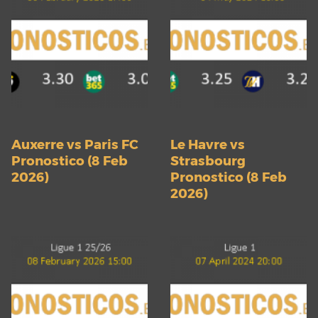
Auxerre vs Paris FC
Le Havre vs
Pronostico (8 Feb
Strasbourg
2026)
Pronostico (8 Feb
2026)