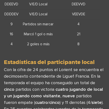
DDEEVD
V/E/D Local
DEEVVD
DDDDEV
V/E/D Local
VEEVDE
9
Partidos sin marcar
4
16
Marcó 1 gol o más
21
4
2 goles o más
8
Estadísticas del participante local
Con la cifra de 24 puntos el Lorient se encuentra el
decimosexto contendiente de Ligue1 Francia. En la
temporada el equipo ha conseguido un total de
cinco
partidos con victoria
cuatro
jugando de local
y
un
jugando como visitante
,
nueve
partidos
fueron empate (
cuatro
/
cinco
) y 11 derrotas (4/
siete
).
En 25 eventos celebrados jugados de la temporada