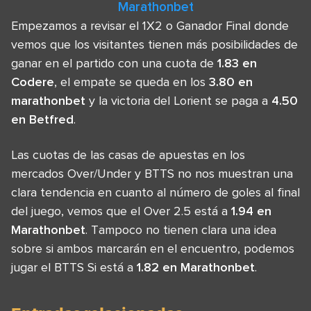
Marathonbet
Empezamos a revisar el 1X2 o Ganador Final donde
vemos que los visitantes tienen más posibilidades de
ganar en el partido con una cuota de
1.83 en
Codere
, el empate se queda en los
3.80 en
marathonbet
y la victoria del Lorient se paga a
4.50
en Betfred
.
Las cuotas de las casas de apuestas en los
mercados Over/Under y BTTS no nos muestran una
clara tendencia en cuanto al número de goles al final
del juego, vemos que el Over 2.5 está a
1.94 en
Marathonbet
. Tampoco no tienen clara una idea
sobre si ambos marcarán en el encuentro, podemos
jugar el BTTS Si está a
1.82 en Marathonbet
.