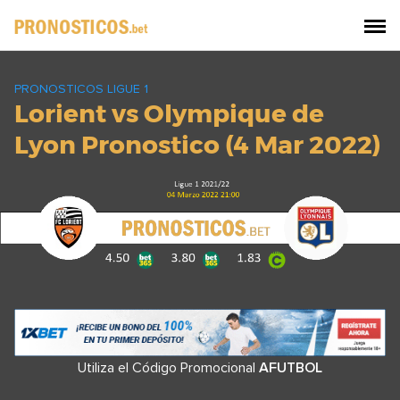
S
a
l
t
PRONOSTICOS LIGUE 1
a
Lorient vs Olympique de
r
Lyon Pronostico (4 Mar 2022)
a
l
c
o
n
t
e
n
i
d
o
Utiliza el Código Promocional
AFUTBOL