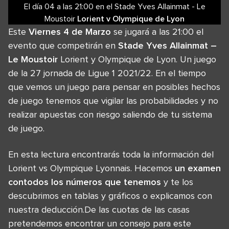
El día 04
a las
21:00
en el
Stade Yves Allainmat - Le
Moustoir
Lorient
v
Olympique de Lyon
Este
Viernes 4 de Marzo
se jugará a las 21:00 el
evento que competirán en
Stade Yves Allainmat –
Le Moustoir
Lorient y Olympique de Lyon. Un juego
de la 27 jornada de Ligue 1 2021/22. En el tiempo
que vemos un juego para pensar en posibles hechos
de juego tenemos que vigilar las probabilidades y no
realizar apuestas con riesgo saliendo de tu sistema
de juego.
En esta lectura encontrarás toda la información del
Lorient vs Olympique Lyonnais. Hacemos
un examen
contodos los números que tenemos
y te los
descubrimos en tablas y gráficos o explicamos con
nuestra deducción.De las cuotas de las casas
pretendemos encontrar un consejo para este