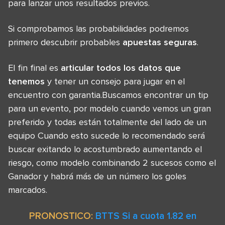
para lanzar unos resultados previos.
Si comprobamos las probabilidades podremos
primero descubrir probables
apuestas seguras
.
El fin final es
articular todos los datos que
tenemos
y tener un consejo para jugar en el
encuentro con garantia.Buscamos encontrar un tip
para un evento, por modelo cuando vemos un gran
preferido y todas están totalmente del lado de un
equipo Cuando esto sucede lo recomendado será
buscar exitando lo acostumbrado aumentando el
riesgo, como modelo combinando 2 sucesos como el
Ganador y habrá más de un número los goles
marcados.
PRONOSTICO:
BTTS Si a cuota 1.82 en