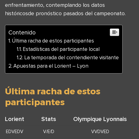
enfrentamiento, contemplando los datos
históricosde pronóstico pasados del campeonato.
Contenido
Última racha de estos participantes
Estadísticas del participante local
La temporada del contendiente visitante
Apuestas para el Lorient – Lyon
Última racha de estos
participantes
Lorient
Stats
Olympique Lyonnais
EDVEDV
V/E/D
VVDVED