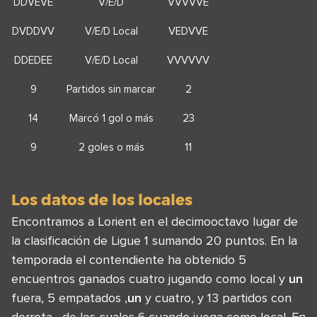
DDVEVE
V/E/D
VVVVVE
DVDDVV
V/E/D Local
VEDVVE
DDEDEE
V/E/D Local
VVVVVV
9
Partidos sin marcar
2
14
Marcó 1 gol o más
23
9
2 goles o más
11
Los datos de los locales
Encontramos a Lorient en el decimooctavo lugar de
la clasificación de Ligue 1 sumando 20 puntos. En la
temporada el contendiente ha obtenido 5
encuentros ganados cuatro jugando como local y
un
fuera, 5 empatados ,
un
y cuatro, y 13 partidos con
derrota , de los cuales 6 cuando juega como local. En