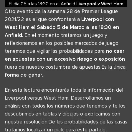
El día 05
a las
18:30
en el
Anfield
Liverpool
v
West Ham
Otro evento de la semana 28 de Premier League
2021/22 es el que confrontará a
Liverpool con
West Ham el Sábado 5 de Marzo a las 18:30 en
Anfield
. En el momento tratamos un juego y
reflexionamos en los posibles mercados de juego
tenemos que vigilar las probabilidades para
no caer
en apuestas con un excesivo riesgo o exposición
fuera de nuestro costumbre de apuestas.Es la única
forma de ganar
.
En esta lectura encontrarás toda la información del
Liverpool versus West Ham. Desarrollamos un
análisis con todos los números que tenemos y te los
descubrimos en tablas y dibujos o explicamos con
nuestra resolución.De las probabilidades de las casas
tratamos localizar un pick para este partido,