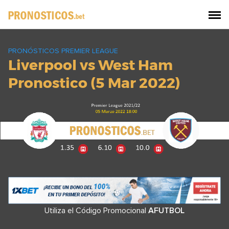
S
a
l
t
PRONÓSTICOS PREMIER LEAGUE
a
Liverpool vs West Ham
r
Pronostico (5 Mar 2022)
a
l
c
o
n
t
e
n
i
d
o
Utiliza el Código Promocional
AFUTBOL