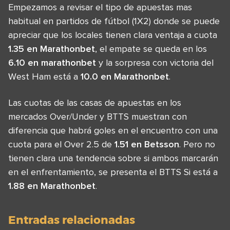
Empezamos a revisar el tipo de apuestas mas
habitual en partidos de fútbol (1X2) donde se puede
apreciar que los locales tienen clara ventaja a cuota
1.35 en Marathonbet
, el empate se queda en los
6.10 en marathonbet
y la sorpresa con victoria del
West Ham está a
10.0 en Marathonbet
.
Las cuotas de las casas de apuestas en los
mercados Over/Under y BTTS muestran con
diferencia que habrá goles en el encuentro con una
cuota para el Over 2.5 de
1.51 en Betsson
. Pero no
tienen clara una tendencia sobre si ambos marcarán
en el enfrentamiento, se presenta el BTTS Si está a
1.88 en Marathonbet
.
Entradas relacionadas