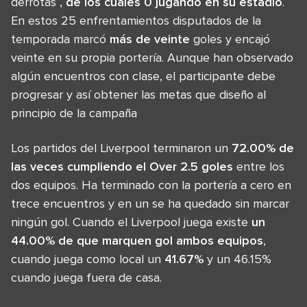
derrotas ,
de los cuales 0 jugando en su estadio
.
En estos 25 enfrentamientos disputados de la
temporada marcó
más de veinte
goles y encajó
veinte en su propia portería. Aunque han observado
algún encuentros con clase, el participante debe
progresar y así obtener las metas que diseño al
principio de la campaña
Los partidos del Liverpool terminaron un
72.00% de
las veces cumpliendo el Over 2.5 goles
entre los
dos equipos. Ha terminado con la portería a cero en
trece encuentros y en un se ha quedado sin marcar
ningún gol. Cuando el Liverpool juega existe
un
44.00% de que marquen gol ambos equipos
,
cuando juega como local un
41.67%
y un 46.15%
cuando juega fuera de casa.