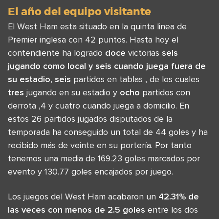
El año del equipo visitante
El West Ham esta situado en la quinta linea de
Premier inglesa con 42 puntos. Hasta hoy el
contendiente ha logrado
doce
victorias
seis
jugando como local y
seis
cuando juega fuera de
su estadio
,
seis
partidos en tablas , de los cuales
tres
jugando en su estadio y
ocho
partidos con
derrota ,4 y cuatro cuando juega a domicilio. En
estos 26 partidos jugados disputados de la
temporada ha conseguido un total de 44 goles y ha
recibido más de veinte en su portería. Por tanto
tenemos una media de 169.23 goles marcados por
evento y 130.77 goles encajados por juego.
Los juegos del West Ham acabaron un
42.31% de
las veces con menos de 2.5 goles
entre los dos