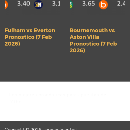
Fulham vs Everton
Bournemouth vs
Pronostico (7 Feb
Aston Villa
2026)
Pronostico (7 Feb
2026)
Los mejores pronósticos para apuestas de
fútbol
Copyright © 2026 - pronosticos.bet