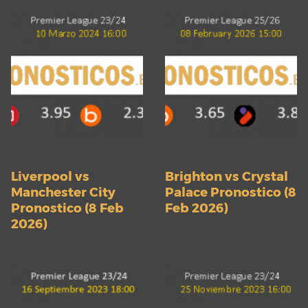
Liverpool vs
Brighton vs Crystal
Manchester City
Palace Pronostico (8
Pronostico (8 Feb
Feb 2026)
2026)