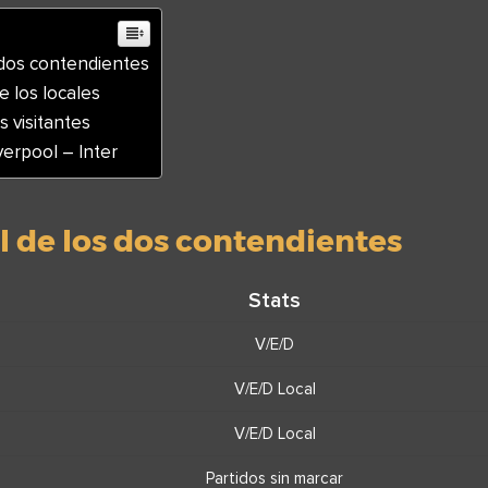
 dos contendientes
 los locales
s visitantes
verpool – Inter
l de los dos contendientes
Stats
V/E/D
V/E/D Local
V/E/D Local
Partidos sin marcar