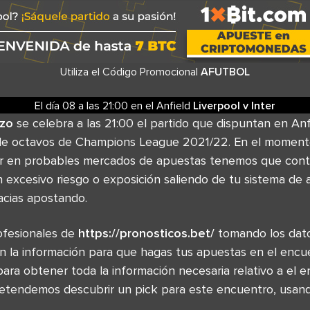
Utiliza el Código Promocional
AFUTBOL
El día 08
a las
21:00
en el
Anfield
Liverpool
v
Inter
rzo
se celebra a las 21:00 el partido que dispuntan en Anfi
de octavos de Champions League 2021/22. En el moment
r en probables mercados de apuestas tenemos que contro
excesivo riesgo o exposición saliendo de tu sistema de a
acias apostando.
ofesionales de
https://pronosticos.bet/
tomando los dato
en la información para que hagas tus apuestas en el encu
ara obtener toda la información necesaria relativo a el 
retendemos descubrir un pick para este encuentro, usando