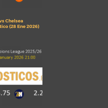
vs Chelsea
ico (28 Ene 2026)