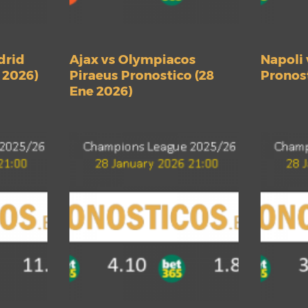
drid
Ajax vs Olympiacos
Napoli 
 2026)
Piraeus Pronostico (28
Pronost
Ene 2026)