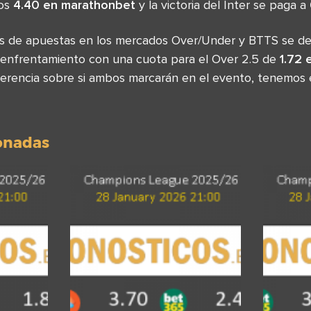
los
4.40 en marathonbet
y la victoria del Inter se paga a
sas de apuestas en los mercados Over/Under y BTTS se d
 enfrentamiento con una cuota para el Over 2.5 de
1.72 
uerencia sobre si ambos marcarán en el evento, tenemos 
ionadas