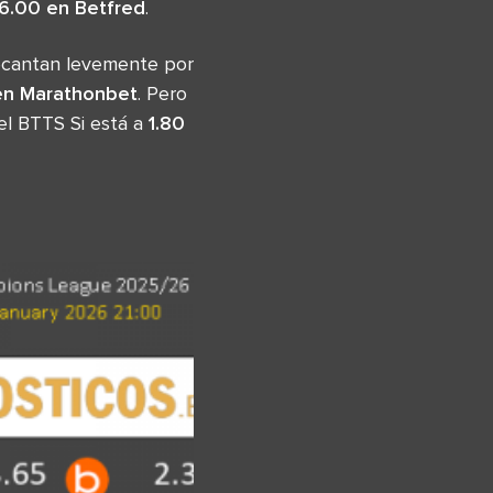
6.00 en Betfred
.
ecantan levemente por
en Marathonbet
. Pero
el BTTS Si está a
1.80