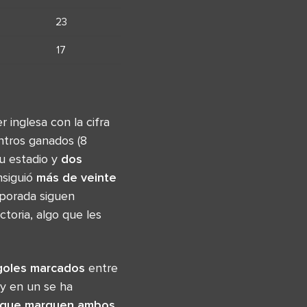
23
17
 inglesa con la cifra
tros ganados (8
u estadio y
dos
nsiguió
más de veinte
mporada siguen
toria, algo que les
goles marcados
entre
 y en un se ha
 que marquen ambos