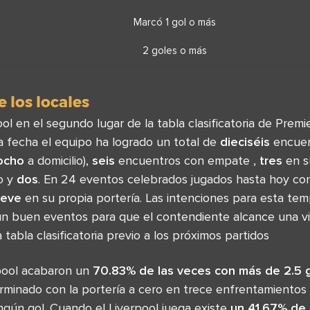
Marcó 1 gol o más
2 goles o más
 los locales
l en el segundo lugar de la tabla clasificatoria de Premier
a fecha el equipo ha logrado un total de
dieciséis
encuen
ocho
a domicilio),
seis
encuentros con empate ,
tres
en s
o y
dos
. En 24 eventos celebrados jugados hasta hoy co
ueve
en su propia portería. Las intenciones para esta te
un buen eventos para que el contendiente alcance una vic
tabla clasificatoria previo a los próximos partidos
pool acabaron un
70.83% de las veces con más de 2.5 
erminado con la portería a cero en trece enfrentamientos
ngún gol. Cuando el Liverpool juega existe
un 41.67% de