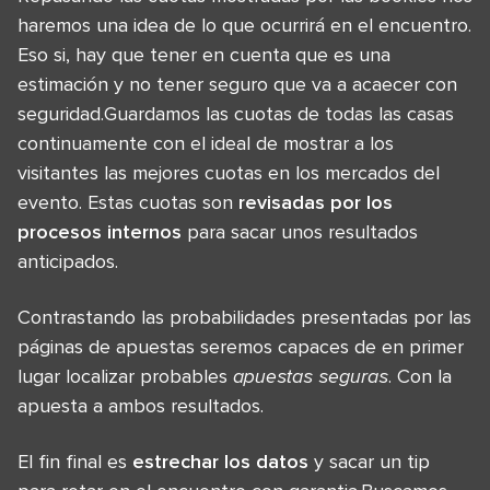
haremos una idea de lo que ocurrirá en el encuentro.
Eso si, hay que tener en cuenta que es una
estimación y no tener seguro que va a acaecer con
seguridad.Guardamos las cuotas de todas las casas
continuamente con el ideal de mostrar a los
visitantes las mejores cuotas en los mercados del
evento. Estas cuotas son
revisadas por los
procesos internos
para sacar unos resultados
anticipados.
Contrastando las probabilidades presentadas por las
páginas de apuestas seremos capaces de en primer
lugar localizar probables
apuestas seguras
. Con la
apuesta a ambos resultados.
El fin final es
estrechar los datos
y sacar un tip