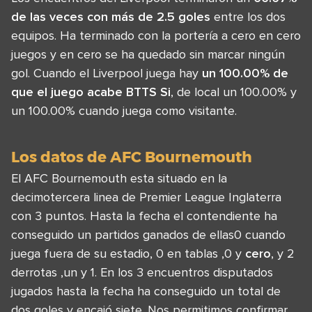
de las veces con más de 2.5 goles
entre los dos
equipos. Ha terminado con la portería a cero en cero
juegos y en cero se ha quedado sin marcar ningún
gol. Cuando el Liverpool juega hay
un 100.00% de
que el juego acabe BTTS Si
, de local un 100.00% y
un 100.00% cuando juega como visitante.
Los datos de AFC Bournemouth
El AFC Bournemouth esta situado en la
decimotercera linea de Premier League Inglaterra
con 3 puntos. Hasta la fecha el contendiente ha
conseguido un partidos ganados de ellas0 cuando
juega fuera de su estadio, 0 en tablas ,0 y
cero
, y 2
derrotas ,un y 1. En los 3 encuentros disputados
jugados hasta la fecha ha conseguido un total de
dos goles y encajó siete. Nos permitimos confirmar