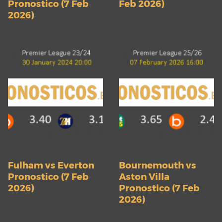
Pronostico (7 Feb
Feb 2026)
2026)
Fulham vs Everton
Bournemouth vs
Pronostico (7 Feb
Aston Villa
2026)
Pronostico (7 Feb
2026)