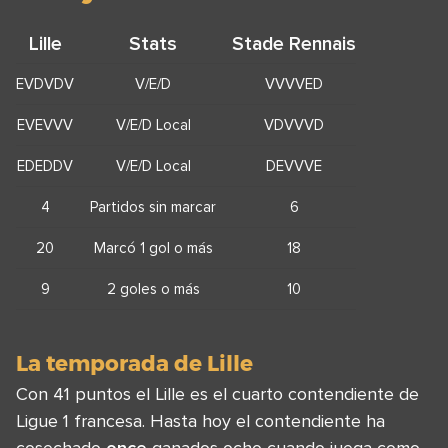
Lille
Stats
Stade Rennais
EVDVDV
V/E/D
VVVVED
EVEVVV
V/E/D Local
VDVVVD
EDEDDV
V/E/D Local
DEVVVE
4
Partidos sin marcar
6
20
Marcó 1 gol o más
18
9
2 goles o más
10
La temporada de Lille
Con 41 puntos el Lille es el cuarto contendiente de
Ligue 1 francesa. Hasta hoy el contendiente ha
cosechado
once
ganados ocho cuando juega como