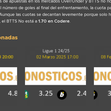
as de apuestas en los mercados Over/Under y BTTS no no
 número de goles al final del enfrentamiento, la cuota pa
 Aunque las cuotas se decantan levemente porque solo h
, el BTTS No está a
1.70 en Codere
.
ionadas