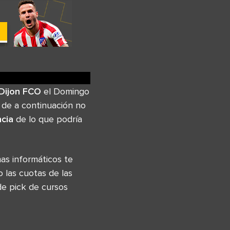
 Dijon FCO
el Domingo
 de a continuación no
cia
de lo que podría
mas informáticos te
 las cuotas de las
de pick de cursos