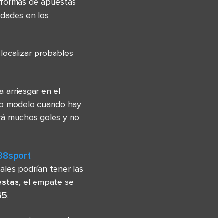
taformas de apuestas
idades en los
localizar probables
a arriesgar en el
mo modelo cuando hay
brá muchos goles y no
88sport
les podrían tener las
estas
, el empate se
65
.