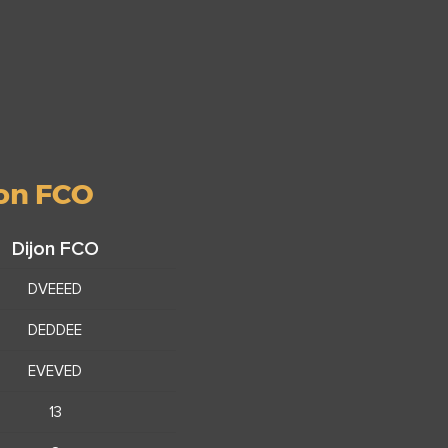
jon FCO
Dijon FCO
DVEEED
DEDDEE
EVEVED
13