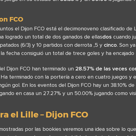
jon FCO
ntos el Dijon FCO está el decimonoveno clasificado de Li
a logrado un total de dos ganados de ellas
dos
cuando ju
tados (6/3) y 10 partidos con derrota ,5 y
cinco
. Son y
la fecha consiguió un total de trece goles y ha encajado 
del Dijon FCO han terminado un
28.57% de las veces co
 Ha terminado con la portería a cero en cuatro juegos y 
ngún gol. En los eventos del Dijon FCO hay un 38.10% d
ugando en casa un 27.27% y un 50.00% jugando como visi
a el Lille – Dijon FCO
s mostradas por las bookies veremos una idea sobre lo que