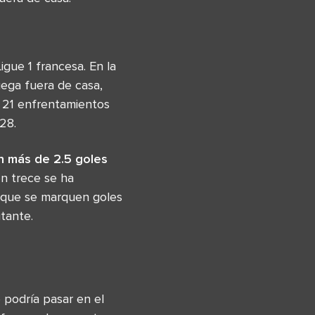
gue 1 francesa. En la
ega fuera de casa,
a 21 enfrentamientos
28.
n más de 2.5 goles
en trece se ha
e que se marquen goles
tante.
 podría pasar en el