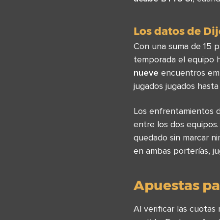
Los datos de Di
Con una suma de 15 pu
temporada el equipo h
nueve
encuentros empa
jugados jugados hasta 
Los enfrentamientos 
entre los dos equipos.
quedado sin marcar ni
en ambas porterías, j
Apuestas par
Al verificar las cuota