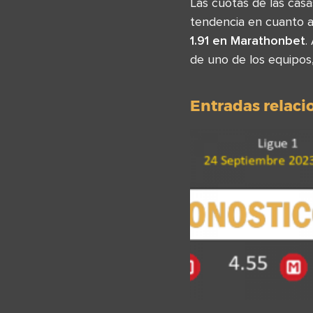
Las cuotas de las cas
tendencia en cuanto al
1.91 en Marathonbet
.
de uno de los equipos
Entradas relac