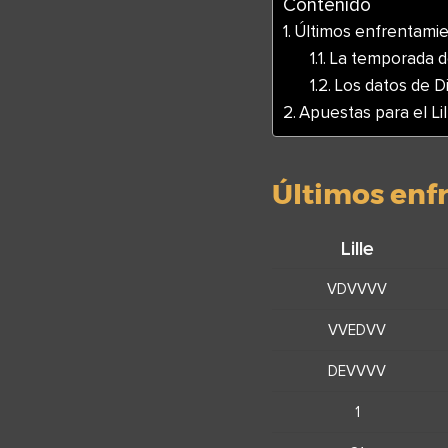
Contenido
Últimos enfrentamie
La temporada de
Los datos de D
Apuestas para el Li
Últimos enfr
Lille
VDVVVV
VVEDVV
DEVVVV
1