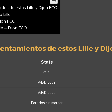
ntos de estos Lille y Dijon FCO
 Lille
ijon FCO
lle – Dijon FCO
entamientos de estos Lille y Di
Stats
V/E/D
V/E/D Local
V/E/D Local
Partidos sin marcar