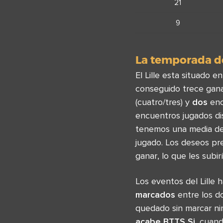
21
9
La temporada de
El Lille esta situado 
conseguido trece ga
(cuatro/tres) y
dos
enc
encuentros jugados dis
tenemos una media de 
jugado. Los deseos pre
ganar, lo que les subir
Los eventos del Lille
marcados
entre los do
quedado sin marcar nin
acabe BTTS Si
, cuan