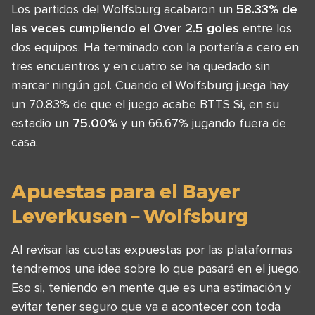
Los partidos del Wolfsburg acabaron un
58.33% de
las veces cumpliendo el Over 2.5 goles
entre los
dos equipos. Ha terminado con la portería a cero en
tres encuentros y en cuatro se ha quedado sin
marcar ningún gol. Cuando el Wolfsburg juega hay
un 70.83% de que el juego acabe BTTS Si, en su
estadio un
75.00%
y un 66.67% jugando fuera de
casa.
Apuestas para el Bayer
Leverkusen – Wolfsburg
Al revisar las cuotas expuestas por las plataformas
tendremos una idea sobre lo que pasará en el juego.
Eso si, teniendo en mente que es una estimación y
evitar tener seguro que va a acontecer con toda