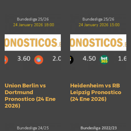
Union Berlin vs
Heidenheim vs RB
Dortmund
Leipzig Pronostico
Pronostico (24 Ene
(24 Ene 2026)
2026)