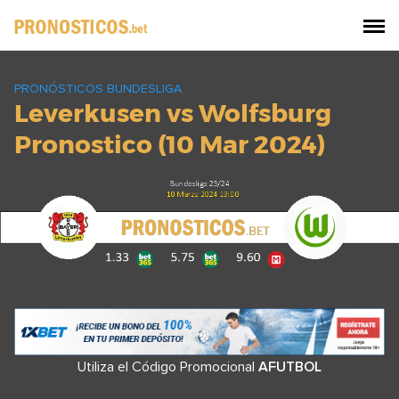
S
a
l
t
PRONÓSTICOS BUNDESLIGA
a
Leverkusen vs Wolfsburg
r
Pronostico (10 Mar 2024)
a
l
c
o
n
t
e
n
i
d
o
Utiliza el Código Promocional
AFUTBOL