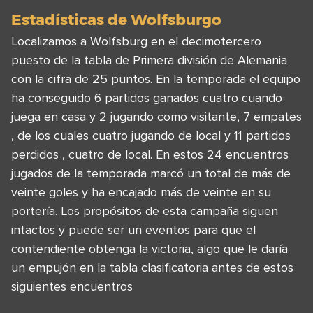
Estadísticas de Wolfsburgo
Localizamos a Wolfsburg en el decimotercero
puesto de la tabla de Primera división de Alemania
con la cifra de 25 puntos. En la temporada el equipo
ha conseguido 6 partidos ganados cuatro cuando
juega en casa y 2 jugando como visitante, 7 empates
, de los cuales cuatro jugando de local y 11 partidos
perdidos , cuatro de local. En estos 24 encuentros
jugados de la temporada marcó un total de más de
veinte goles y ha encajado más de veinte en su
portería. Los propósitos de esta campaña siguen
intactos y puede ser un eventos para que el
contendiente obtenga la victoria, algo que le daría
un empujón en la tabla clasificatoria antes de estos
siguientes encuentros