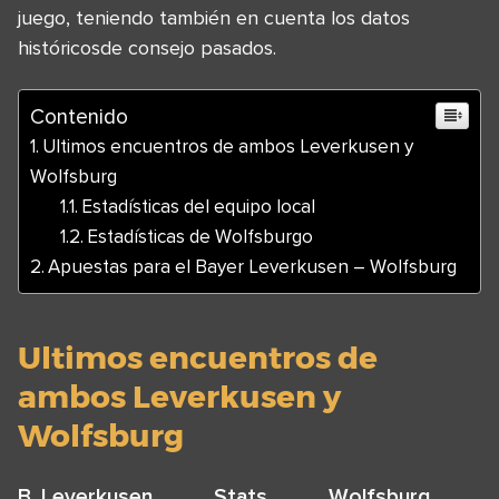
juego, teniendo también en cuenta los datos
históricosde consejo pasados.
Contenido
Ultimos encuentros de ambos Leverkusen y
Wolfsburg
Estadísticas del equipo local
Estadísticas de Wolfsburgo
Apuestas para el Bayer Leverkusen – Wolfsburg
Ultimos encuentros de
ambos Leverkusen y
Wolfsburg
B. Leverkusen
Stats
Wolfsburg