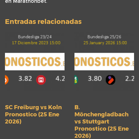
en Marathonbet
.
Entradas relacionadas
SC Freiburg vs Koln
B.
Pronostico (25 Ene
Mönchengladbach
2026)
vs Stuttgart
Pronostico (25 Ene
2026)