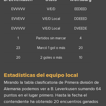
EVVVVV
V/E/D
EEDEED
EVVEVV
V/E/D Local
DDEEED
EVVVVV
V/E/D Local
DVEEDE
1
Partidos sin marcar
4
23
Marcó 1 gol o más
20
20
2 goles o más
10
Estadísticas del equipo local
Mirando la tabla clasificatoria de Primera división de
Alemania podemos ver a B. Leverkusen sumando 64
puntos en el lugar primero. Hasta la fecha el
contendiente ha obtenido 20 encuentros ganados