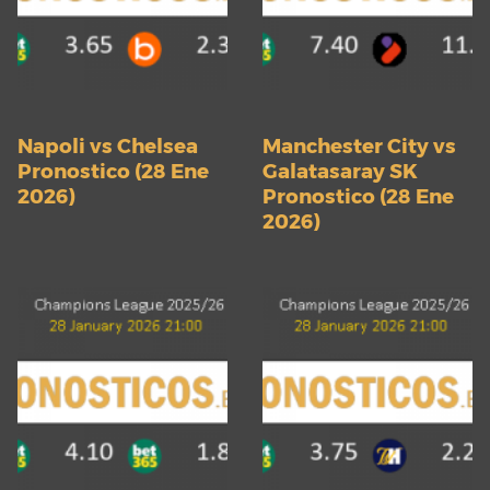
Napoli vs Chelsea
Manchester City vs
Pronostico (28 Ene
Galatasaray SK
2026)
Pronostico (28 Ene
2026)