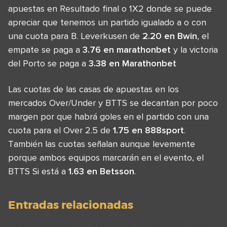
apuestas en Resultado final o 1X2 donde se puede
apreciar que tenemos un partido igualado a o con
una cuota para B. Leverkusen de
2.20 en Bwin
, el
empate se paga a
3.76 en marathonbet
y la victoria
del Porto se paga a
3.38 en Marathonbet
Las cuotas de las casas de apuestas en los
mercados Over/Under y BTTS se decantan por poco
margen por que habrá goles en el partido con una
cuota para el Over 2.5 de
1.75 en 888sport
.
También las cuotas señalan aunque levemente
porque ambos equipos marcarán en el evento, el
BTTS Si está a
1.63 en Betsson
.
Entradas relacionadas