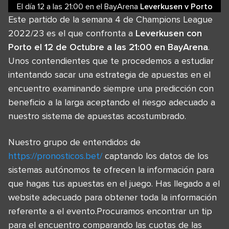
El día 12
a las
21:00
en el
BayArena
Leverkusen
v
Porto
Este partido de la semana 4 de Champions League
2022/23 es el que confronta a
Leverkusen con
Porto el 12 de Octubre a las 21:00 en BayArena
.
Unos contendientes que te procedemos a estudiar
intentando sacar una estrategia de apuestas en el
encuentro examinando siempre una predicción con
beneficio a la larga aceptando el riesgo adecuado a
nuestro sistema de apuestas acostumbrado.
Nuestro grupo de entendidos de
https://pronosticos.bet/
captando los datos de los
sistemas autónomos te ofrecen la información para
que hagas tus apuestas en el juego. Has llegado a el
website adecuado para obtener toda la información
referente a el evento.Procuramos encontrar un tip
para el encuentro comparando las cuotas de las