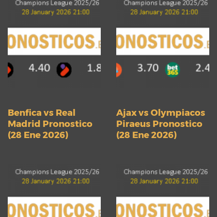
Benfica vs Real
Ajax vs Olympiacos
Madrid Pronostico
Piraeus Pronostico
(28 Ene 2026)
(28 Ene 2026)