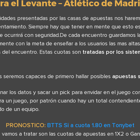
a el Levante – Atlético de Madr
lidades presentadas por las casas de apuestas nos harem
entamiento. Siempre hay que tener en mente que esto es
e ocurrirá con seguridad.De cada encuentro guardamos la
ente con la meta de enseñar a los usuarios las mas altas
 del encuentro. Estas cuotas son
tratadas por los sist
as seremos capaces de primero hallar posibles
apuestas 
tinar los datos y sacar un pick para envidar en el juego c
ara un juego, por patrón cuando hay un total contendient
do de un equipo.
PRONOSTICO:
BTTS Si a cuota 1.80 en Tonybet
 vamos a tratar son las cuotas de apuestas en 1X2 o Gan