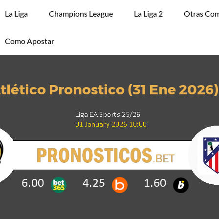
La Liga
Champions League
La Liga 2
Otras Com
Como Apostar
tlético Pronostico (31 Ene 2026)