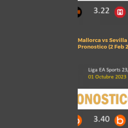
Mallorca vs Sevilla
Pronostico (2 Feb 