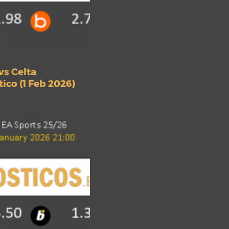
vs Celta
ico (1 Feb 2026)