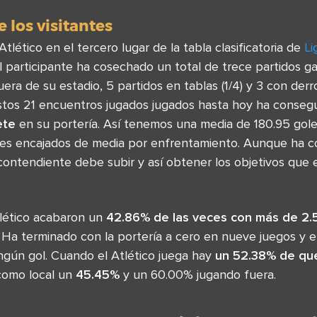
 los visitantes
lético en el tercero lugar de la tabla clasificatoria de
Li
l participante ha cosechado un total de trece partidos 
era de su estadio, 5 partidos en tablas (1/4) y 3 con derro
estos 21 encuentros jugados jugados hasta hoy ha consegu
ete
en su portería. Así tenemos una media de 180.95 gole
les encajados de media por enfrentamiento. Aunque ha c
contendiente debe subir y así obtener los objetivos que ex
lético acabaron un
42.86% de las veces con más de 2.
 Ha terminado con la portería a cero en nueve juegos y e
ngún gol. Cuando el Atlético juega hay
un 52.38% de qu
 como local un
45.45%
y un 60.00% jugando fuera.