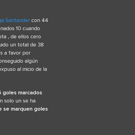
ga Santander
con 44
ganados 10 cuando
ta , de ellos cero
ido un total de 38
s a favor por
onseguido algún
puso al inicio de la
5 goles marcados
n solo un se ha
e se marquen goles