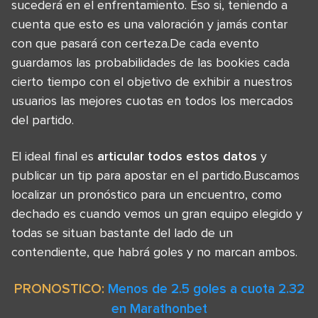
sucederá en el enfrentamiento. Eso si, teniendo a
cuenta que esto es una valoración y jamás contar
con que pasará con certeza.De cada evento
guardamos las probabilidades de las bookies cada
cierto tiempo con el objetivo de exhibir a nuestros
usuarios las mejores cuotas en todos los mercados
del partido.
El ideal final es
articular todos estos datos
y
publicar un tip para apostar en el partido.Buscamos
localizar un pronóstico para un encuentro, como
dechado es cuando vemos un gran equipo elegido y
todas se situan bastante del lado de un
contendiente, que habrá goles y no marcan ambos.
PRONOSTICO:
Menos de 2.5 goles a cuota 2.32
en Marathonbet