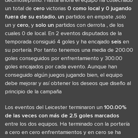
un total de
cero
victorias
0 como local y 0 jugando
fuera de su estadio
,
un
partidos en empate ,solo
un y
cero
, y
solo un
partidos con derrota , de los
cuales 0 de local. En 2 eventos disputados de la
temporada consiguió 4 goles y ha encajado
seis
en
su portería. Por tanto tenemos una media de 200.00
goles conseguidos por enfrentamiento y 300.00
goles encajados por cada evento. Aunque han
conseguido algún juegos jugando bien, el equipo
debe mejorar y así obtener los deseos que diseño al
principio de la campaña
Los eventos del Leicester terminaron un
100.00%
de las veces con más de 2.5 goles marcados
entre los dos equipos. Ha terminado con la portería
a cero en cero enfrentamientos y en cero se ha