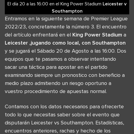
El día 20
a las
16:00
en el
King Power Stadium
Leicester
v
Southampton
Entramos en la siguiente semana de Premier League
2022/23, concretamente la número 3. El encuentro
del artículo enfrentará en el
King Power Stadium
a
Leicester ,jugando como local, con Southampton
y se jugará el Sábado 20 de Agosto a las 16:00. Dos
equipos que te pasamos a observar intentando
sacar una táctica para apostar en el partido
examinando siempre un pronostico con beneficio a
medio plazo admitiendo un riesgo oportuno a
vuestro procedimiento de apuestas normal.
Contamos con los datos necesarios para ofrecerte
todo lo que necesitas saber sobre el evento que
disputarán Leicester vs Southampton. Estadísticas,
encuentros anteriores, rachas y hecho de los