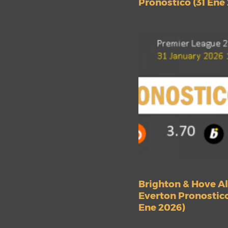
Pronostico (31 Ene
Brighton & Hove Al
Everton Pronostico
Ene 2026)