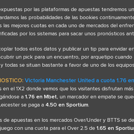
 expuestas por las plataformas de apuestas tendremos un
uardamos las probabilidades de las bookies continuamente
tes las mejores cuotas en cada uno de mercados del enfre
ificadas por los sistemas para sacar unos pronósticos ant
acoplar todos estos datos y publicar un tip para envidar e
cubrir un pick para un encuentro, por arquetipo cuando 
 y todas se situan bastante a favor de uno de los equipos
OSTICO:
Victoria Manchester United a cuota 1.76 e
 en el 1X2 donde vemos que los visitantes disfrutan más 
pagándose a
1.76 en Mbet
, un marcador en empate se que
 Leicester se paga a
4.50 en Sportium
.
sas de apuestas en los mercados Over/Under y BTTS se d
 juego con una cuota para el Over 2.5 de
1.65 en Sporti