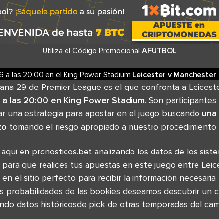
Utiliza el Código Promocional
AFUTBOL
16
a las
20:00
en el
King Power Stadium
Leicester
v
Manchester 
ana 29 de Premier League es el que confronta a Leices
 a las 20:00 en King Power Stadium
. Son participante
ar una estrategia para apostar en el juego buscando
una 
zo
tomando el riesgo apropiado a nuestro procedimiento 
 aqui en pronosticos.bet analizando los datos de los sis
n para que realices tus apuestas en este juego entre Lei
n el sitio perfecto para recibir la información necesaria r
s probabilidades de las bookies deseamos descubrir un c
ndo datos históricosde pick de otras temporadas del ca