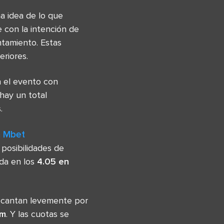
a idea de lo que
 con la intención de
ntamiento. Estas
eriores.
n el evento con
hay un total
.
n Mbet
posibilidades de
da en los
4.05 en
ecantan levemente por
um
. Y las cuotas se