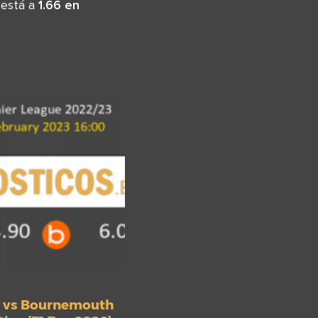
 está a
1.66 en
 vs Bournemouth