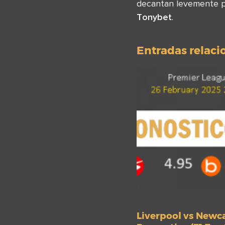
decantan levemente p
Tonybet
.
Entradas relac
Liverpool vs Newc