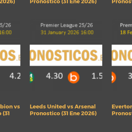
 2026)
Pronostico (31 Ene 2026)
Pronost
bion vs
Leeds United vs Arsenal
Everton
 (31
Pronostico (31 Ene 2026)
Pronost