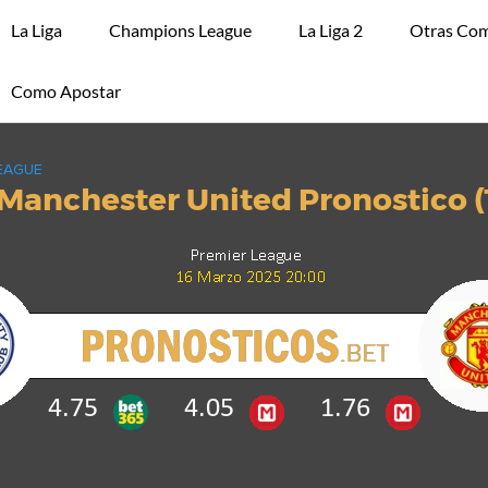
La Liga
Champions League
La Liga 2
Otras Com
Como Apostar
EAGUE
 Manchester United Pronostico 