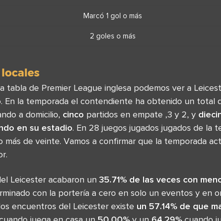
Marcó 1 gol o más
2 goles o más
 locales
la tabla de Premier League inglesa podemos ver a Leices
. En la temporada el contendiente ha obtenido un total
ndo a domicilio,
cinco
partidos en empate ,3 y 2, y
dieci
ndo en su estadio
. En 28 juegos jugados jugados de la 
o más de veinte. Vamos a confirmar que la temporada ac
r.
el Leicester acabaron un
35.71% de las veces con meno
erminado con la portería a cero en solo un eventos y en 
los encuentros del Leicester existe
un 57.14% de que m
 cuando juega en casa un
50.00%
y un
64.29%
cuando ju