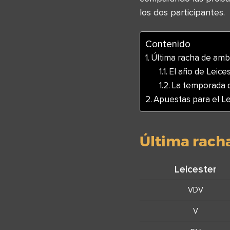
los dos participantes.
Contenido
Última racha de am
El año de Leice
La temporada d
Apuestas para el Le
Última rach
Leicester
VDV
V