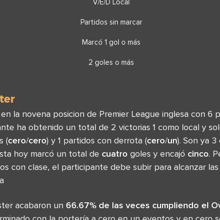
V/E/D Local
Partidos sin marcar
Marcó 1 gol o más
2 goles o más
ter
 en la novena posicion de Premier League inglesa con 6 p
nte ha obtenido un total de 2 victorias 1 como local y sol
 (
cero
/
cero
) y 1 partidos con derrota (
cero
/
un
). Son ya 
sta hoy marcó un total de
cuatro
goles y encajó
cinco
. 
s con clase, el participante debe subir para alcanzar la
a
ster acabaron un
66.67% de las veces cumpliendo el Ov
erminado con la portería a cero en un eventos y en cero 