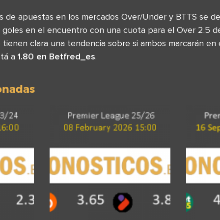
sas de apuestas en los mercados Over/Under y BTTS se d
goles en el encuentro con una cuota para el Over 2.5 
o tienen clara una tendencia sobre si ambos marcarán en 
stá a
1.80 en Betfred_es
.
ionadas