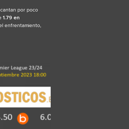
ecantan por poco
de
1.79 en
el enfrentamiento,