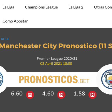
La Liga
Champions League
La Liga 2
Otras Com
Como Apostar
EAGUE
 Manchester City Pronostico (11 