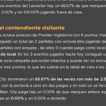
 los eventos del Leicester hay un 66.67% de que marque
n 0.00% y un 100.00% jugando fuera de casa.
l contendiente visitante
la octava posicion de Premier Inglaterra con 6 puntos. Ha
uido un total de 2 partidos con victoria (dos jugando de
partidos con empate , de ellos 0 cuando juega como local
de local
. En los 3 eventos jugados hasta hoy consiguió u
de esta campaña aún están intactos y puede ser un encu
os tres puntos, lo que les subiría en la tabla de cara a l
 City terminaron un
66.67% de las veces con más de 2.5
 con la portería a cero en dos juegos y en solo un se ha
 Man. City juega hay un 0.00% de que marquen ambos eq
asa un
0.00%
y un 0.00% a domicilio.