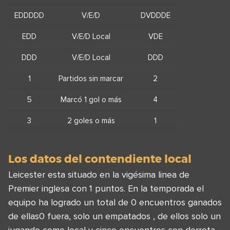
EDDDDD
V/E/D
DVDDDE
EDD
V/E/D Local
VDE
DDD
V/E/D Local
DDD
1
Partidos sin marcar
2
5
Marcó 1 gol o más
4
3
2 goles o más
1
Los datos del contendiente local
Leicester esta situado en la vigésima linea de
Premier inglesa con 1 puntos. En la temporada el
equipo ha logrado un total de 0 encuentros ganados
de ellas0 fuera, solo un empatados , de ellos solo un
jugando como local y cinco encuentros con derrota