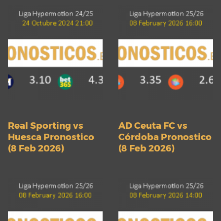
Real Sporting vs
AD Ceuta FC vs
Huesca Pronostico
Córdoba Pronostico
(8 Feb 2026)
(8 Feb 2026)