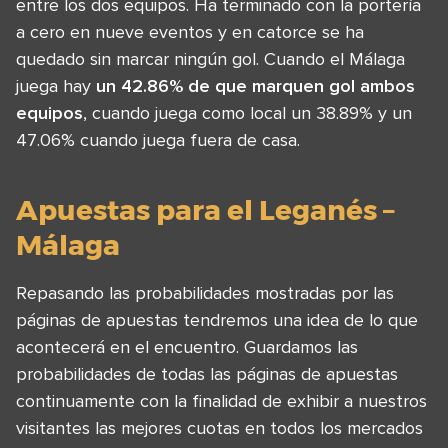
entre los dos equipos. Ha terminado con la portería
a cero en nueve eventos y en catorce se ha
quedado sin marcar ningún gol. Cuando el Málaga
juega hay
un 42.86% de que marquen gol ambos
equipos
, cuando juega como local un 38.89% y un
47.06% cuando juega fuera de casa.
Apuestas para el Leganés –
Málaga
Repasando las probabilidades mostradas por las
páginas de apuestas tendremos una idea de lo que
acontecerá en el encuentro. Guardamos las
probabilidades de todas las páginas de apuestas
continuamente con la finalidad de exhibir a nuestros
visitantes las mejores cuotas en todos los mercados