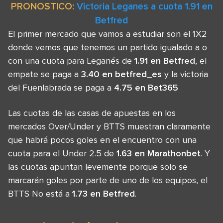
PRONOSTICO:
Victoria Leganes a cuota 1.91 en
Betfred
El primer mercado que vamos a estudiar son el 1X2
donde vemos que tenemos un partido igualado a o
con una cuota para Leganés de
1.91 en Betfred
, el
empate se paga a
3.40 en betfred_es
y la victoria
del Fuenlabrada se paga a
4.75 en Bet365
Las cuotas de las casas de apuestas en los
mercados Over/Under y BTTS muestran claramente
que habrá pocos goles en el encuentro con una
cuota para el Under 2.5 de
1.63 en Marathonbet
. Y
las cuotas apuntan levemente porque solo se
marcarán goles por parte de uno de los equipos, el
BTTS No está a
1.73 en Betfred
.