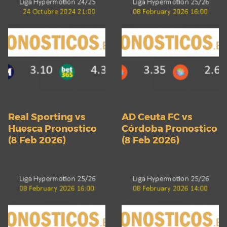
Real Sporting vs
AD Ceuta FC vs
Huesca Pronostico
Córdoba Pronostico
(8 Feb 2026)
(8 Feb 2026)