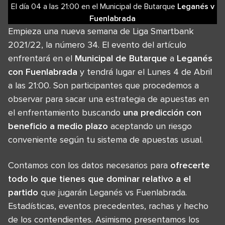
El día 04
a las
21:00
en el
Municipal de Butarque
Leganés
v
Fuenlabrada
Empieza una nueva semana de Liga Smartbank
2021/22, la número 34. El evento del artículo
enfrentará en el
Municipal de Butarque
a
Leganés
con Fuenlabrada
y tendrá lugar el Lunes 4 de Abril
a las 21:00. Son participantes que procedemos a
observar para sacar una estrategia de apuestas en
el enfrentamiento buscando
una predicción con
beneficio a medio plazo
aceptando un riesgo
conveniente según tu sistema de apuestas usual.
Contamos con los datos necesarios para
ofrecerte
todo lo que tienes que dominar relativo a el
partido
que jugarán Leganés vs Fuenlabrada.
Estadísticas, eventos precedentes, rachas y hecho
de los contendientes. Asimismo presentamos los