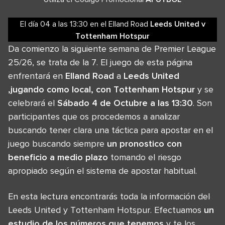
El día 04
a las
13:30
en el
Elland Road
Leeds United
v
Tottenham Hotspur
Da comienzo la siguiente semana de Premier League
25/26, se trata de la 7. El juego de esta página
enfrentará en
Elland Road
a
Leeds United
,jugando como local, con Tottenham Hotspur
y se
celebrará el
Sábado 4 de Octubre a las 13:30
. Son
participantes que os procedemos a analizar
buscando tener clara una táctica para apostar en el
juego buscando siempre
un pronostico con
beneficio a medio plazo
tomando el riesgo
apropiado según el sistema de apostar habitual.
En esta lectura encontrarás toda la información del
Leeds United y Tottenham Hotspur. Efectuamos
un
estudio de los números que tenemos
y te los