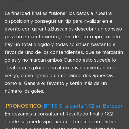
La finalidad final es fusionar los datos a nuestra
disposición y conseguir un tip para rivalizar en el
evento con garantia.Buscamos descubrir un consejo
para un enfrentamiento, sirve de prototipo cuando
hay un total elegido y todas se situan bastante a
favor de uno de los contendientes, que se marcarán
goles y no marcan ambos Cuando esto sucede lo
ideal será explorar una alternativa aumentando el
riesgo, como ejemplo combinando dos apuestas
como el Ganará el favorito y serán más de un
número los goles.
PRONOSTICO:
BTTS Si a cuota 1.72 en Betsson
Empezamos a consultar el Resultado final o 1X2
donde se puede apreciar que tenemos un partido