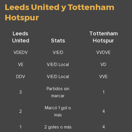
Leeds United y Tottenham
Hotspur
Leeds
Tottenham
United
Stats
Hotspur
VDEDV
V/E/D
VVDVE
VE
V/E/D Local
VD
DDV
V/E/D Local
VVE
Partidos sin
3
1
marcar
Marcó 1 gol o
2
4
más
1
2 goles o más
4