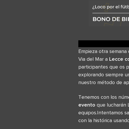
Empieza otra semana d
Via del Mar a
Lecce c
participantes que os 
explorando siempre un
nuestro método de apu
Tenemos con los núme
evento
que lucharán L
equipos.Intentamos sa
con la histórica usan