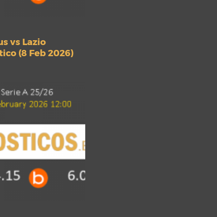
s vs Lazio
ico (8 Feb 2026)