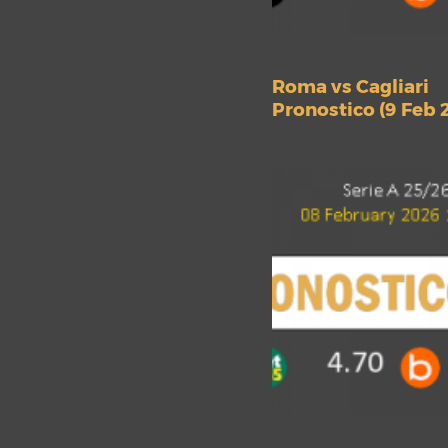
Roma vs Cagliari
Pronostico (9 Feb 