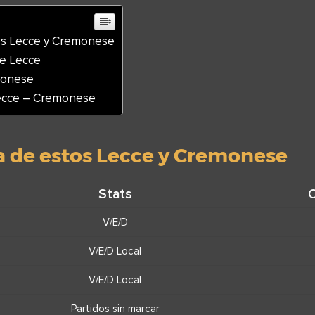
tos Lecce y Cremonese
e Lecce
monese
Lecce – Cremonese
a de estos Lecce y Cremonese
Stats
V/E/D
V/E/D Local
V/E/D Local
Partidos sin marcar