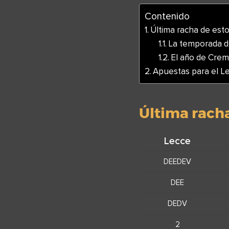
Contenido
Última racha de es
La temporada d
El año de Cre
Apuestas para el 
Última rach
Lecce
DEEDEV
DEE
DEDV
2