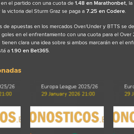
r en el partido con una cuota de
1.48 en Marathonbet
, l
 la victoria del Sturm Graz se paga a
7.25 en Codere
.
sas de apuestas en los mercados Over/Under y BTTS se d
goles en el enfrentamiento con una cuota para el Over
o tienen clara una idea sobre si ambos marcarán en el en
stá a
1.90 en Bet365
.
ionadas