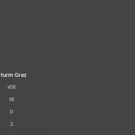
turm Graz
VDE
VE
D
2