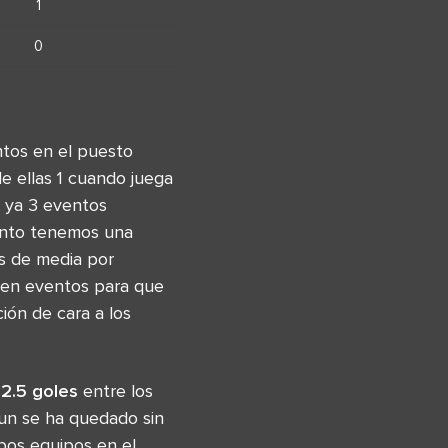
1
0
ntos en el puesto
e ellas 1 cuando juega
n ya 3 eventos
tanto tenemos una
s de media por
uen eventos para que
ción de cara a los
 2.5 goles
entre los
 un se ha quedado sin
bos equipos en el