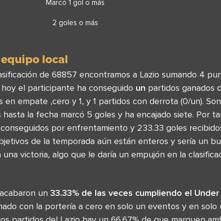
Marcó 1 gol o más
2 goles o más
 equipo local
lasificación de 68857 encontramos a Lazio sumando 4 pu
hoy el participante ha conseguido
un
partidos ganados d
 en empate ,cero y 1, y 1 partidos con derrota (0/un). So
 hasta la fecha marcó 5 goles y ha encajado siete. Por 
 conseguidos por enfrentamiento y 233.33 goles recibido
bjetivos de la temporada aún están enteros y sería un b
 una victoria, algo que le daría un empujón en la clasifica
o acabaron un
33.33% de las veces cumpliendo el Under
nado con la portería a cero en solo un eventos y en solo
 los partidos del Lazio hay un 66.67% de que marquen am