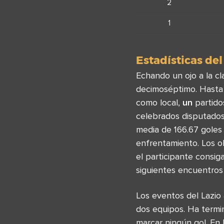
2
1
Estadísticas del
Echando un ojo a la c
decimoséptimo. Hasta 
como local,
un
partidos
celebrados disputados
media de 166.67 goles
enfrentamiento. Los o
el participante consiga
siguientes encuentros
Los eventos del Lazi
dos equipos. Ha termi
marcar ningún gol. En