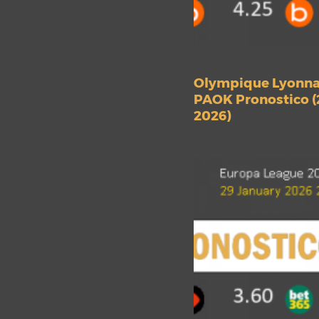
Olympique Lyonna
PAOK Pronostico (
2026)