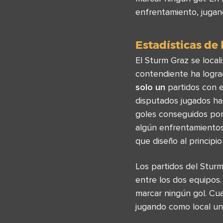
enfrentamiento, juga
Estadísticas de 
El Sturm Graz se loca
contendiente ha logra
solo un
partidos con 
disputados jugados ha
goles conseguidos po
algún enfrentamientos 
que diseño al principi
Los partidos del Stur
entre los dos equipos.
marcar ningún gol. C
jugando como local un