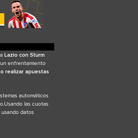
 a
Lazio con Sturm
 un enfrentamiento
o realizar apuestas
sistemas automáticos
do.Usando las cuotas
, usando datos