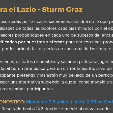
a el Lazio – Sturm Graz
presentadas por las casas sacaremos una idea de lo que pa
lidades de todas las bookies cada diez minutos con el ob
 mejores probabilidades en cada uno de sucesos del encue
rificadas por nuestros sistemas
para dar con unos pronó
por los articulistas expertos en cada una de las competi
ezclar estos datos disponibles y sacar un pick para jugar e
localizar un pronóstico para un enfrentamiento, sirve d
icipante preferido y las están muy del lado de un partici
uscar una alternativa subiendo la cuota, como modelo u
arcan ambos participantes.
ONOSTICO:
Menos de 2.5 goles a cuota 2.25 en Co
 Resultado final o 1X2 donde se puede observar que los 