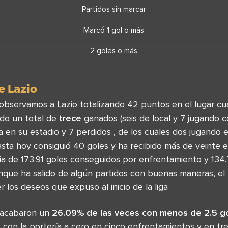
Partidos sin marcar
Marcó 1 gol o más
2 goles o más
e Lazio
 observamos a Lazio totalizando 42 puntos en el lugar cu
ido un total de
trece
ganados (seis de local y 7 jugando c
a en su estadio y 7 perdidos , de los cuales dos jugando 
ta hoy consiguió 40 goles y ha recibido más de veinte en
ia de 173.91 goles conseguidos por enfrentamiento y 134.
nque ha salido de algún partidos con buenas maneras, el 
r los deseos que expuso al inicio de la liga
o acabaron un
26.09% de las veces con menos de 2.5 g
 con la portería a cero en cinco enfrentamientos y en tr