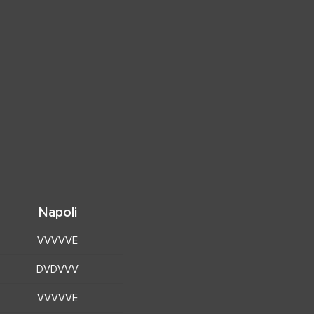
Napoli
VVVVVE
DVDVVV
VVVVVE