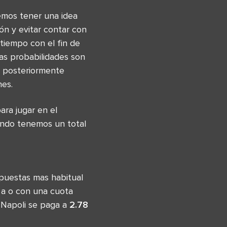
emos tener una idea
ón y evitar contar con
tiempo con el fin de
tas probabilidades son
n posteriormente
nes.
ara jugar en el
ando tenemos un total
apuestas mas habitual
 a o con una cuota
l Napoli se paga a
2.78