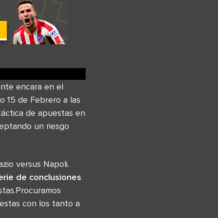
ente encara en el
o 15 de Febrero a las
táctica de apuestas en
eptando un riesgo
zio versus Napoli.
erie de conclusiones
stas.Procuramos
estas con los tanto a