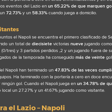
los eventos del Lazio en
un 65.22% de que marquen go
 un
72.73%
y un
58.33%
cuando juega a domicilio.
sitantes
ntos el Napoli se encuentra el primero clasificado de Se
nido un total de
diecisiete
victorias
nueve
jugando como 
0/tres) y 3 partidos perdidos ,2 y un jugando fuera de s
jugados de la temporada ha conseguido
más de veinte
gol
del Napoli han terminado un
47.83% de las veces cumpli
uipos. Ha terminado con la portería a cero en doce encu
 ningún gol. Cuando el Napoli juega en
un 34.78% de qu
 local un 27.27% y un 41.67% jugando como visitante.
a el Lazio – Napoli