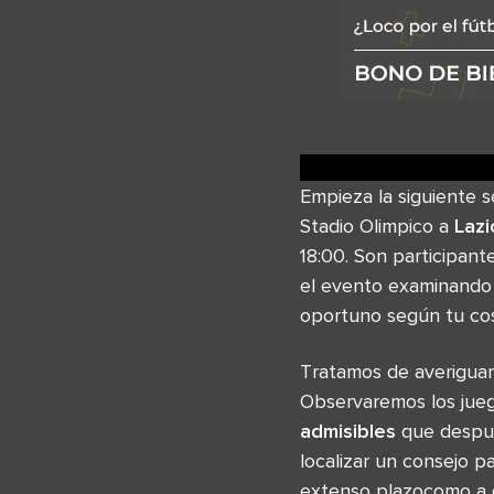
Empieza la siguiente s
Stadio Olimpico a
Lazi
18:00. Son participan
el evento examinando
oportuno según tu co
Tratamos de averiguar
Observaremos los jue
admisibles
que despué
localizar un consejo p
extenso plazocomo a c