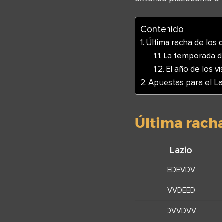
Contenido
Última racha de los 
La temporada d
El año de los vi
Apuestas para el La
Última racha
Lazio
EDEVDV
VVDEED
DVVDVV