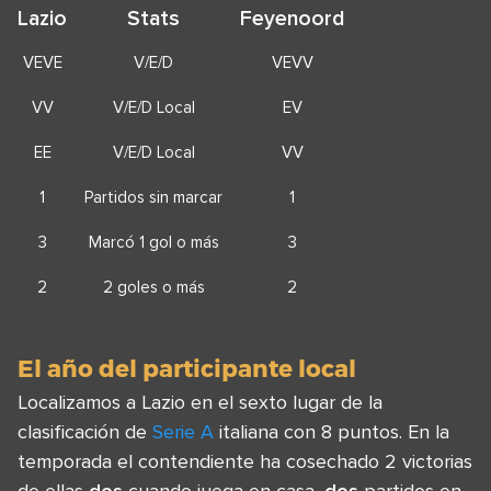
Lazio
Stats
Feyenoord
VEVE
V/E/D
VEVV
VV
V/E/D Local
EV
EE
V/E/D Local
VV
1
Partidos sin marcar
1
3
Marcó 1 gol o más
3
2
2 goles o más
2
El año del participante local
Localizamos a Lazio en el sexto lugar de la
clasificación de
Serie A
italiana con 8 puntos. En la
temporada el contendiente ha cosechado 2 victorias
de ellas
dos
cuando juega en casa,
dos
partidos en