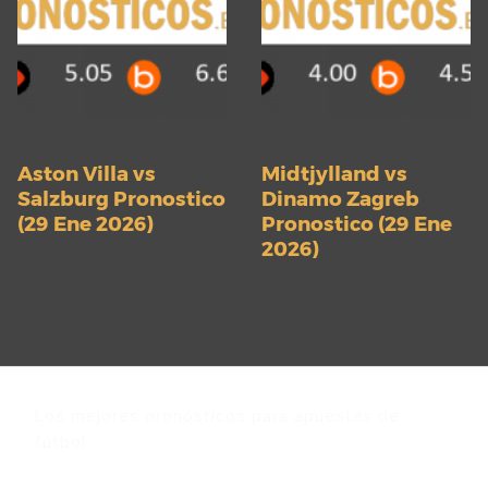
Aston Villa vs
Midtjylland vs
Salzburg Pronostico
Dinamo Zagreb
(29 Ene 2026)
Pronostico (29 Ene
2026)
Los mejores pronósticos para apuestas de
fútbol