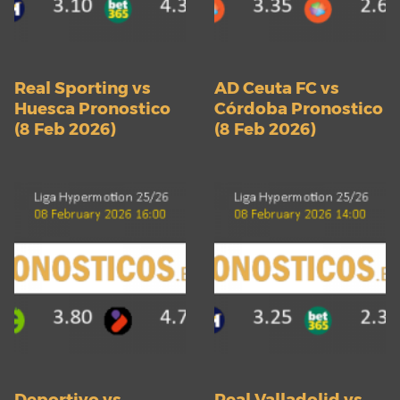
Real Sporting vs
AD Ceuta FC vs
Huesca Pronostico
Córdoba Pronostico
(8 Feb 2026)
(8 Feb 2026)
Deportivo vs
Real Valladolid vs