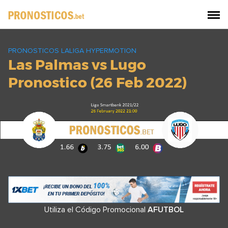
S
a
l
t
PRONOSTICOS LALIGA HYPERMOTION
a
Las Palmas vs Lugo
r
Pronostico (26 Feb 2022)
a
l
c
o
n
t
e
n
i
d
o
Utiliza el Código Promocional
AFUTBOL