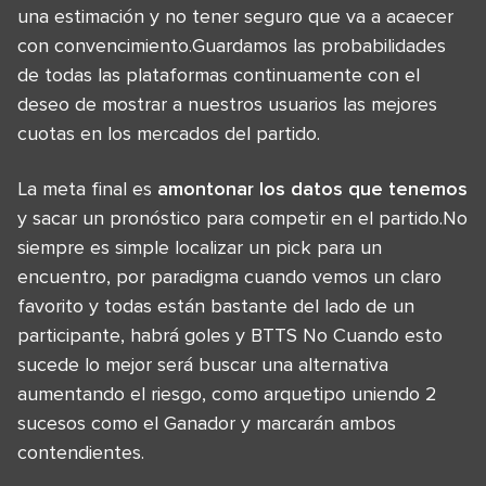
una estimación y no tener seguro que va a acaecer
con convencimiento.Guardamos las probabilidades
de todas las plataformas continuamente con el
deseo de mostrar a nuestros usuarios las mejores
cuotas en los mercados del partido.
La meta final es
amontonar los datos que tenemos
y sacar un pronóstico para competir en el partido.No
siempre es simple localizar un pick para un
encuentro, por paradigma cuando vemos un claro
favorito y todas están bastante del lado de un
participante, habrá goles y BTTS No Cuando esto
sucede lo mejor será buscar una alternativa
aumentando el riesgo, como arquetipo uniendo 2
sucesos como el Ganador y marcarán ambos
contendientes.