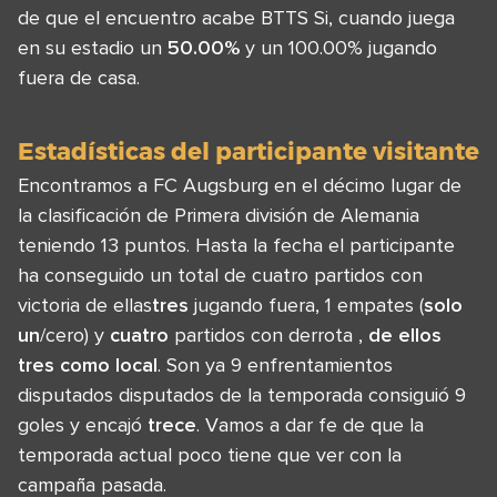
de que el encuentro acabe BTTS Si, cuando juega
en su estadio un
50.00%
y un 100.00% jugando
fuera de casa.
Estadísticas del participante visitante
Encontramos a FC Augsburg en el décimo lugar de
la clasificación de Primera división de Alemania
teniendo 13 puntos. Hasta la fecha el participante
ha conseguido un total de cuatro partidos con
victoria de ellas
tres
jugando fuera, 1 empates (
solo
un
/cero) y
cuatro
partidos con derrota ,
de ellos
tres
como local
. Son ya 9 enfrentamientos
disputados disputados de la temporada consiguió 9
goles y encajó
trece
. Vamos a dar fe de que la
temporada actual poco tiene que ver con la
campaña pasada.