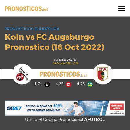
S
a
l
t
PRONÓSTICOS BUNDESLIGA
a
Koln vs FC Augsburgo
r
Pronostico (16 Oct 2022)
a
l
c
o
n
t
e
n
i
d
o
Utiliza el Código Promocional
AFUTBOL