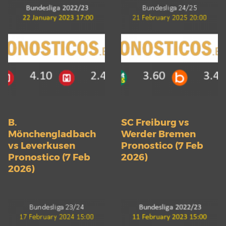
B.
SC Freiburg vs
Mönchengladbach
Werder Bremen
vs Leverkusen
Pronostico (7 Feb
Pronostico (7 Feb
2026)
2026)