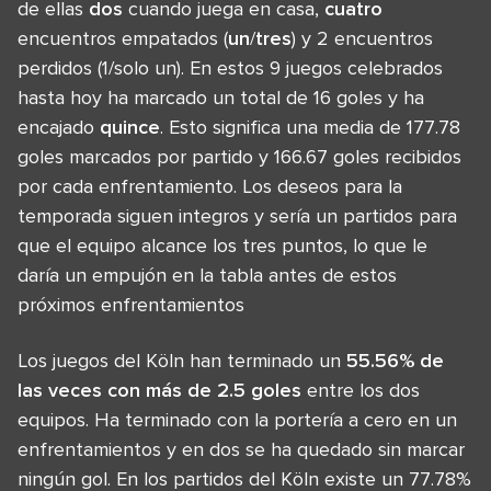
de ellas
dos
cuando juega en casa,
cuatro
encuentros empatados (
un
/
tres
) y 2 encuentros
perdidos (1/solo un). En estos 9 juegos celebrados
hasta hoy ha marcado un total de 16 goles y ha
encajado
quince
. Esto significa una media de 177.78
goles marcados por partido y 166.67 goles recibidos
por cada enfrentamiento. Los deseos para la
temporada siguen integros y sería un partidos para
que el equipo alcance los tres puntos, lo que le
daría un empujón en la tabla antes de estos
próximos enfrentamientos
Los juegos del Köln han terminado un
55.56% de
las veces con más de 2.5 goles
entre los dos
equipos. Ha terminado con la portería a cero en un
enfrentamientos y en dos se ha quedado sin marcar
ningún gol. En los partidos del Köln existe un 77.78%