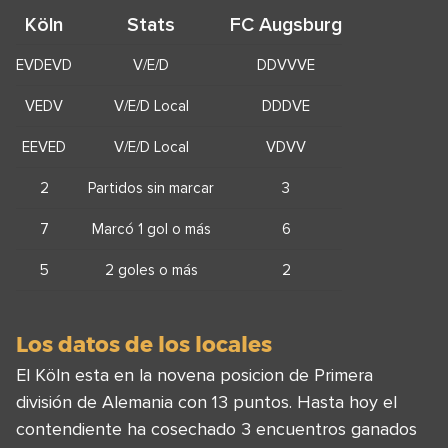
Köln
Stats
FC Augsburg
EVDEVD
V/E/D
DDVVVE
VEDV
V/E/D Local
DDDVE
EEVED
V/E/D Local
VDVV
2
Partidos sin marcar
3
7
Marcó 1 gol o más
6
5
2 goles o más
2
Los datos de los locales
El Köln esta en la novena posicion de Primera
división de Alemania con 13 puntos. Hasta hoy el
contendiente ha cosechado 3 encuentros ganados