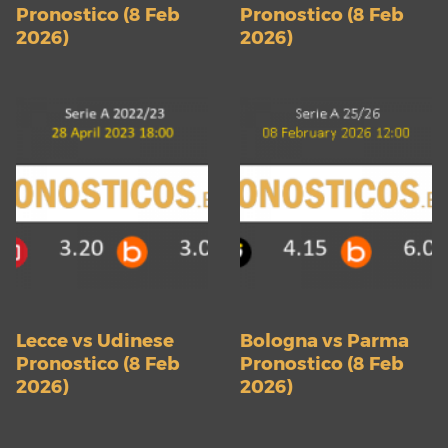
Pronostico (8 Feb
Pronostico (8 Feb
2026)
2026)
Lecce vs Udinese
Bologna vs Parma
Pronostico (8 Feb
Pronostico (8 Feb
2026)
2026)