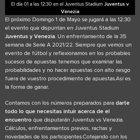
El día 01
a las
12:30
en el
Juventus Stadium
Juventus
v
Venezia
El próximo Domingo 1 de Mayo se jugará a las 12:30
el evento que dispuntan en Juventus Stadium
Juventus y Venezia
. Un enfrentamiento de la 35
semana de Serie A 2021/22. Siempre que vemos un
evento de fútbol y reflexionamos en los probables
sucesos de apuestas tenemos que examinar las
probabilidades y no hacer apuestas con alto riesgo
fuera de vuestro procedimiento de apuestas.Así es
la forma de ganar.
Contamos con los números preparados para
darte
todo lo que necesitas intuir acerca de el
encuentro
que disputarán Juventus vs Venezia.
Cálculos, enfrentamientos previos, rachas y
novedades de los participantes.Cotejando con los