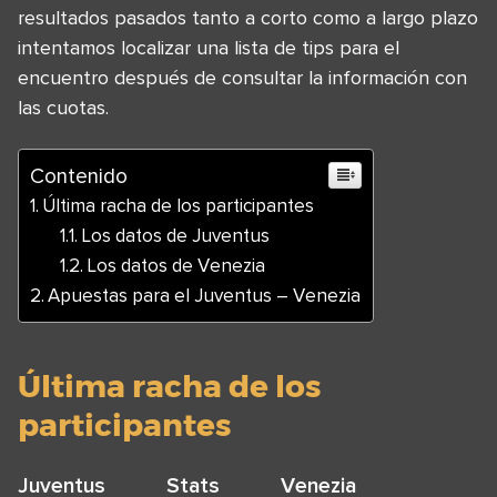
resultados pasados tanto a corto como a largo plazo
intentamos localizar una lista de tips para el
encuentro después de consultar la información con
las cuotas.
Contenido
Última racha de los participantes
Los datos de Juventus
Los datos de Venezia
Apuestas para el Juventus – Venezia
Última racha de los
participantes
Juventus
Stats
Venezia