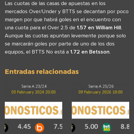
Las cuotas de las casas de apuestas en los
mercados Over/Under y BTTS se decantan por poco
margen por que habrá goles en el encuentro con
una cuota para el Over 2.5 de
1.57 en William Hill
.
Aunque las cuotas apuntan levemente porque solo
se marcarán goles por parte de uno de los dos
equipos, el BTTS No está a
1.72 en Betsson
.
Entradas relacionadas