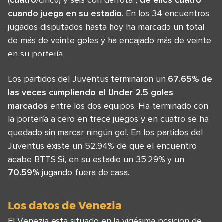
cuando juega en su estadio
. En los 34 encuentros
jugados disputados hasta hoy ha marcado un total
de más de veinte goles y ha encajado más de veinte
en su portería.
Los partidos del Juventus terminaron un
67.65% de
las veces cumpliendo el Under 2.5 goles
marcados
entre los dos equipos. Ha terminado con
la portería a cero en trece juegos y en cuatro se ha
quedado sin marcar ningún gol. En los partidos del
Juventus existe un 52.94% de que el encuentro
acabe BTTS Si, en su estadio un 35.29% y un
70.59%
jugando fuera de casa.
Los datos de Venezia
El Venezia esta situado en la vigésima posicion de