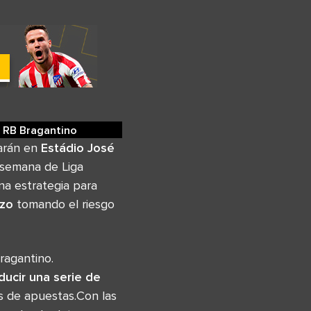
v
RB Bragantino
tarán en
Estádio José
8 semana de Liga
na estrategia para
azo
tomando el riesgo
ragantino.
ducir una serie de
s de apuestas.Con las