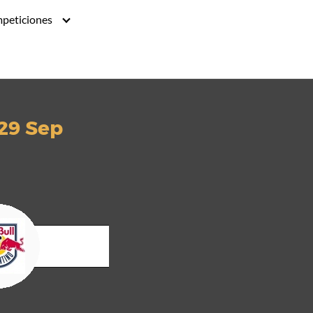
peticiones
(29 Sep