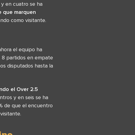
 y en cuatro se ha
e que marquen
ndo como visitante.
ahora el equipo ha
, 8 partidos en empate
gos disputados hasta la
ndo el Over 2.5
ntros y en seis se ha
5% de que el encuentro
isitante.
ino