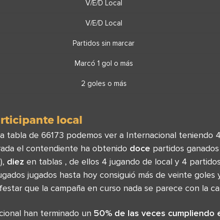
V/E/D Local
V/E/D Local
Partidos sin marcar
Marcó 1 gol o más
2 goles o más
rticipante local
la tabla de 66173 podemos ver a Internacional teniendo 4
rada el contendiente ha obtenido
doce
partidos ganados 
),
diez
en tablas , de ellos 4 jugando de local y 4 partido
jugados jugados hasta hoy consiguió más de veinte goles
estar que la campaña en curso nada se parece con la ca
acional han terminado un
50% de las veces cumpliendo e