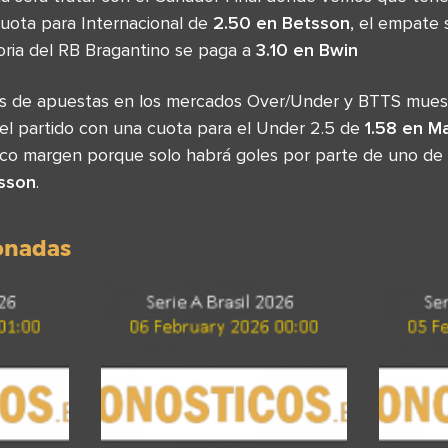
cuota para Internacional de
2.50 en Betsson
, el empate
toria del RB Bragantino se paga a
3.10 en Bwin
sas de apuestas en los mercados Over/Under y BTTS mues
el partido con una cuota para el Under 2.5 de
1.58 en M
co margen porque solo habrá goles por parte de uno de 
tsson
.
ionadas