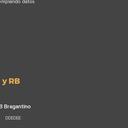
templando datos
 y RB
B Bragantino
DDEDEE