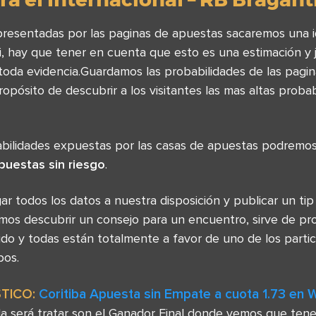
presentadas por las paginas de apuestas sacaremos una id
si, hay que tener en cuenta que esto es una estimación y
toda evidencia.Guardamos las probabilidades de las pagi
ropósito de descubrir a los visitantes las mas altas proba
ilidades expuestas por las casas de apuestas podremos
puestas sin riesgo
.
gar todos los datos a nuestra disposición y publicar un tip
os descubrir un consejo para un encuentro, sirve de pr
ido y todas están totalmente a favor de uno de los parti
bos.
TICO:
Coritiba Apuesta sin Empate a cuota 1.73 en Wi
a será tratar son el Ganador Final donde vemos que ten